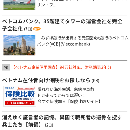
サン・フ...
ベトコムバンク、35階建てタワーの運営会社を完全
子会社化
(7日)
みずほ銀行が出資する元国営4大銀行のベトコム
バンク[VCB](Vietcombank)
【ベトナム企業信用調査】94万社対応、財務諸表3年分
PR
ベトナム在住者向け保険をお探しなら
(PR)
慣れない海外生活、急病や事故
何かあってからでは遅い！
今すぐ保険加入【保険比較サイト】
消えゆく証言者の記憶、異国で戦死者の遺骨を捜す
兵士たち【前編】
(2日)