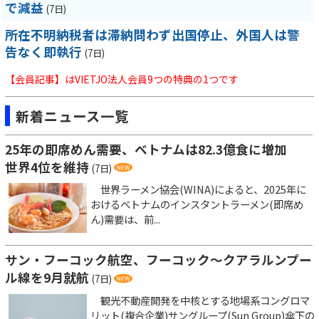
で減益
(7日)
所在不明納税者は滞納問わず出国停止、外国人は警
告なく即執行
(7日)
【会員記事】はVIETJO法人会員9つの特典の1つです
新着ニュース一覧
25年の即席めん需要、ベトナムは82.3億食に増加
世界4位を維持
(7日)
世界ラーメン協会(WINA)によると、2025年に
おけるベトナムのインスタントラーメン(即席め
ん)需要は、前...
サン・フーコック航空、フーコック～クアラルンプー
ル線を9月就航
(7日)
観光不動産開発を中核とする地場系コングロマ
リット(複合企業)サングループ(Sun Group)傘下の