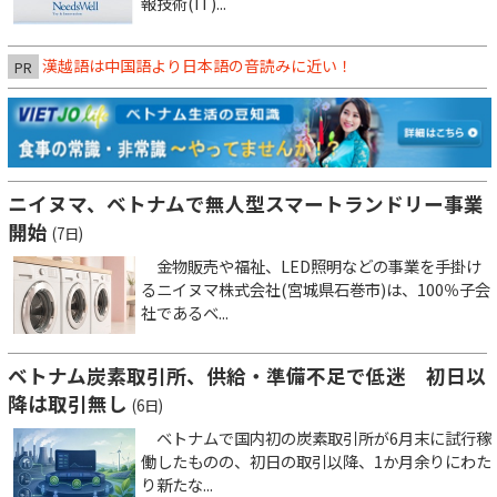
報技術(IT)...
漢越語は中国語より日本語の音読みに近い！
PR
ニイヌマ、ベトナムで無人型スマートランドリー事業
開始
(7日)
金物販売や福祉、LED照明などの事業を手掛け
るニイヌマ株式会社(宮城県石巻市)は、100％子会
社であるベ...
ベトナム炭素取引所、供給・準備不足で低迷 初日以
降は取引無し
(6日)
ベトナムで国内初の炭素取引所が6月末に試行稼
働したものの、初日の取引以降、1か月余りにわた
り新たな...