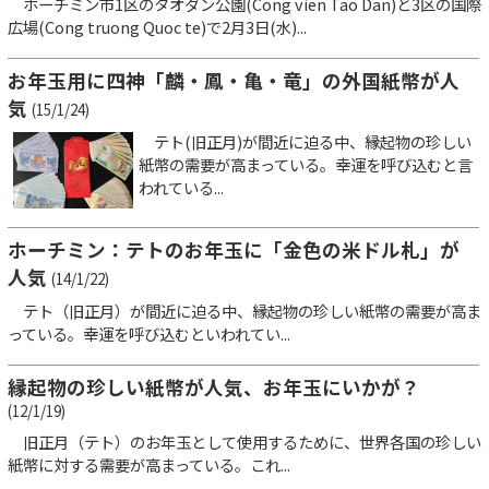
ホーチミン市1区のタオダン公園(Cong vien Tao Dan)と3区の国際
広場(Cong truong Quoc te)で2月3日(水)...
お年玉用に四神「麟・鳳・亀・竜」の外国紙幣が人
気
(15/1/24)
テト(旧正月)が間近に迫る中、縁起物の珍しい
紙幣の需要が高まっている。幸運を呼び込むと言
われている...
ホーチミン：テトのお年玉に「金色の米ドル札」が
人気
(14/1/22)
テト（旧正月）が間近に迫る中、縁起物の珍しい紙幣の需要が高ま
っている。幸運を呼び込むといわれてい...
縁起物の珍しい紙幣が人気、お年玉にいかが？
(12/1/19)
旧正月（テト）のお年玉として使用するために、世界各国の珍しい
紙幣に対する需要が高まっている。これ...