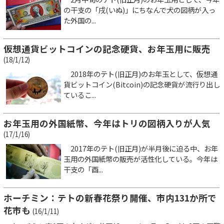
の干支の「戌(いぬ)」にちなんで犬の図柄が入っ
た外国の...
仮想通貨ビットコインの記念硬貨、お年玉用に販売
(18/1/12)
2018年のテト(旧正月)のお年玉として、仮想通
貨ビットコイン(Bitcoin)の記念硬貨が流行り出し
ているこ...
お年玉用の外国紙幣、今年はトリの図柄入りが人気
(17/1/16)
2017年のテト(旧正月)が半月後に迫る中、お年
玉用の外国紙幣の販売が活性化している。今年は
干支の「酉...
ホーチミン：テトの新春花祭り開催、市内131か所で
花市も
(16/1/11)