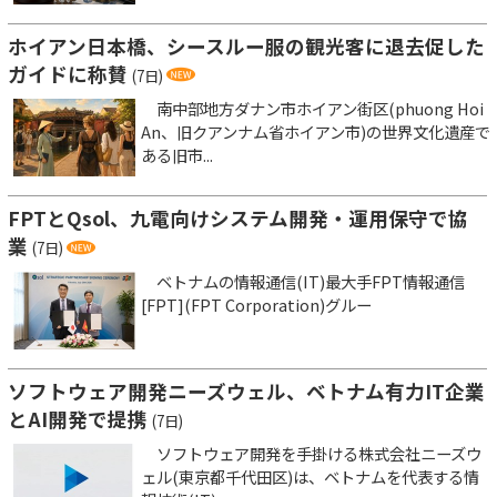
ホイアン日本橋、シースルー服の観光客に退去促した
ガイドに称賛
(7日)
南中部地方ダナン市ホイアン街区(phuong Hoi
An、旧クアンナム省ホイアン市)の世界文化遺産で
ある旧市...
FPTとQsol、九電向けシステム開発・運用保守で協
業
(7日)
ベトナムの情報通信(IT)最大手FPT情報通信
[FPT](FPT Corporation)グルー
ソフトウェア開発ニーズウェル、ベトナム有力IT企業
とAI開発で提携
(7日)
ソフトウェア開発を手掛ける株式会社ニーズウ
ェル(東京都千代田区)は、ベトナムを代表する情