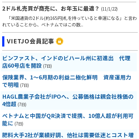
2ドル札売買が商売に、お年玉に最適？
(11/1/22)
「米国通貨の2ドル(約165円)札を持っていると幸運になる」と言わ
れていることから、ベトナムではこの数...
VIETJO会員記事
ビンファスト、インドのビハール州に初進出 代理
店60号店を開設
(7日)
保険業界、1～6月期の利益二極化鮮明 資産運用力
で明暗
(7日)
HAGL農業子会社がIPOへ、公募価格は親会社株価の
4倍超
(7日)
ベトナムと中国がQR決済で提携、10億人超が利用可
能に
(7日)
肥料大手2社が業績好調、他社は需要低迷とコスト増