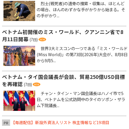
烈士(戦死者)の遺骨の捜索・収集は、ほとんど
の場合、ほんのわずかな手がかりから始まる。そ
の手がかり...
ベトナム初開催のミス・ワールド、クアンニン省で8
月11日開幕
(7日)
世界3大ミスコンの一つである「ミス・ワールド
(Miss World)」の第73回(2026年)大会が、8月8日
から9月5...
ベトナム・タイ国会議長が会談、貿易250億USD目標
を再確認
(7日)
チャン・タイン・マン国会議長はハノイ市で5
日、ベトナムを公式訪問中のタイのソポン・ザラ
ム下院議長...
【毎週配信】新設外資法人リスト 株主情報など19項目
PR