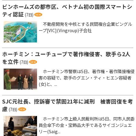
ビンホームズの都市区、ベトナム初の国際スマートシ
ティ認証
(7日)
不動産開発を中核とする民間複合企業ビングル
ープ[VIC](Vingroup)子会社
ホーチミン：ユーチューブで著作権侵害、歌手ら2人
を立件
(7日)
ホーチミン市警察は5日、著作権・著作隣接権侵
害の容疑で、歌手のグエン・ティ・ヒエン容疑者
(女)と、...
SJC元社長、控訴審で禁固21年に減刑 被害回復を考
慮
(7日)
ホーチミン市上級人民裁判所は5日、同市人民委
員会傘下の金・宝飾品大手であるサイゴンジュエ
リー(Saig...