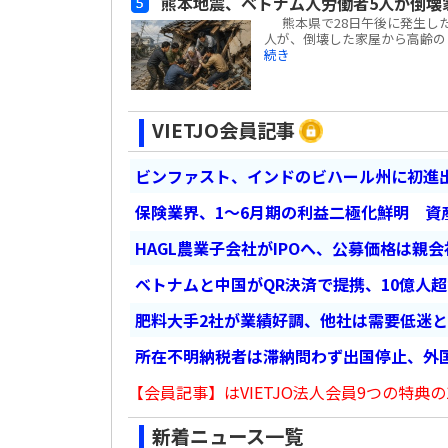
熊本地震、ベトナム人労働者5人が倒壊
熊本県で28日午後に発生した
人が、倒壊した家屋から高齢の日
続き
VIETJO会員記事
ビンファスト、インドのビハール州に初進出
保険業界、1～6月期の利益二極化鮮明 資
HAGL農業子会社がIPOへ、公募価格は親
ベトナムと中国がQR決済で提携、10億人
肥料大手2社が業績好調、他社は需要低迷
所在不明納税者は滞納問わず出国停止、外
【会員記事】はVIETJO法人会員9つの特典の
新着ニュース一覧