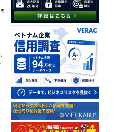
件を
、
止
れ
ン
る。
の