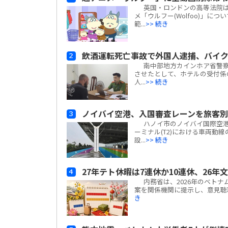
英国・ロンドンの高等法院は、ベ
メ「ウルフー(Wolfoo)」につ
範...
>> 続き
飲酒運転死亡事故で外国人逮捕、バイ
南中部地方カインホア省警察
させたとして、ホテルの受付係
人...
>> 続き
ノイバイ空港、入国審査レーンを旅客
ハノイ市のノイバイ国際空港は
ーミナル(T2)における車両動
設...
>> 続き
27年テト休暇は7連休か10連休、26年
内務省は、2026年のベトナ
案を関係機関に提示し、意見聴取を
き