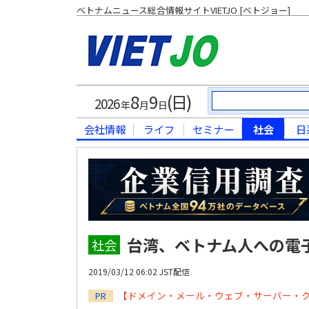
ベトナムニュース総合情報サイトVIETJO [ベトジョー]
8
9
(日)
2026
年
月
日
会社情報
ライフ
セミナー
社会
日
台湾、ベトナム人への電
社会
2019/03/12 06:02 JST配信
【ドメイン・メール・ウェブ・サーバー・
PR