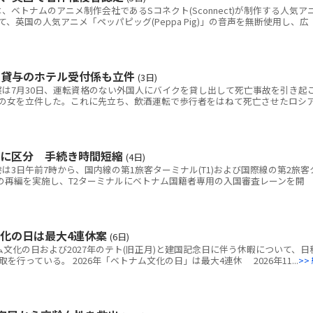
トナムのアニメ制作会社であるSコネクト(Sconnect)が制作する人気ア
いて、英国の人気アニメ「ペッパピッグ(Peppa Pig)」の音声を無断使用し、広
ク貸与のホテル受付係も立件
(3日)
は7月30日、運転資格のない外国人にバイクを貸し出して死亡事故を引き起
の女を立件した。これに先立ち、飲酒運転で歩行者をはねて死亡させたロシ
別に区分 手続き時間短縮
(4日)
3日午前7時から、国内線の第1旅客ターミナル(T1)および国際線の第2旅客
線の再編を実施し、T2ターミナルにベトナム国籍者専用の入国審査レーンを開
文化の日は最大4連休案
(6日)
ム文化の日および2027年のテト(旧正月)と建国記念日に伴う休暇について、日
行っている。 2026年「ベトナム文化の日」は最大4連休 2026年11...
>>