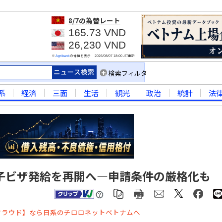
8/7
の為替レート
165.73 VND
26,230 VND
※
の仲値を表示
JST更新
Agribank
2026/08/07 18:00
検索フィルタ
系
経済
三面
生活
観光
政治
統計
法
子ビザ発給を再開へ―申請条件の厳格化も
クラウド】なら日系のチロロネットベトナムへ