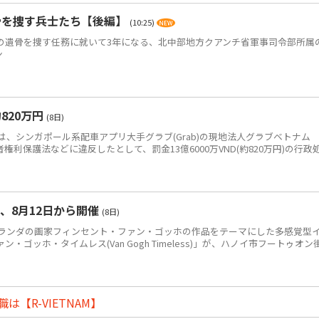
骨を捜す兵士たち【後編】
(10:25)
)の遺骨を捜す任務に就いて3年になる、北中部地方クアンチ省軍事司令部所属
ン
820万円
(8日)
、シンガポール系配車アプリ大手グラブ(Grab)の現地法人グラブベトナム
、消費者権利保護法などに違反したとして、罰金13億6000万VND(約820万円)の行政
、8月12日から開催
(8日)
ンダの画家フィンセント・ファン・ゴッホの作品をテーマにした多感覚型
ゴッホ・タイムレス(Van Gogh Timeless)」が、ハノイ市フートゥオン
【R-VIETNAM】