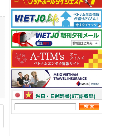
越日・日越辞書(8万語収録)