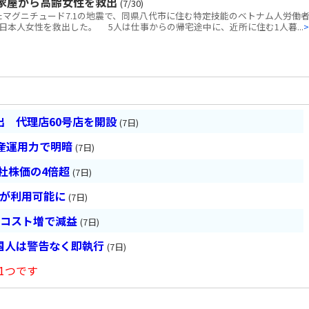
家屋から高齢女性を救出
(7/30)
マグニチュード7.1の地震で、同県八代市に住む特定技能のベトナム人労働者
本人女性を救出した。 5人は仕事からの帰宅途中に、近所に住む1人暮...
>
 代理店60号店を開設
(7日)
産運用力で明暗
(7日)
会社株価の4倍超
(7日)
超が利用可能に
(7日)
とコスト増で減益
(7日)
国人は警告なく即執行
(7日)
1つです