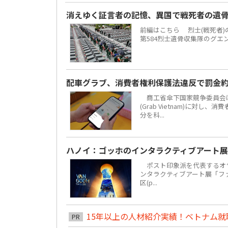
消えゆく証言者の記憶、異国で戦死者の遺
前編はこちら 烈士(戦死者
第584烈士遺骨収集隊のグエ
配車グラブ、消費者権利保護法違反で罰金約
商工省傘下国家競争委員会は
(Grab Vietnam)に対し
分を科...
ハノイ：ゴッホのインタラクティブアート展
ポスト印象派を代表するオラ
ンタラクティブアート展「ファン・
区(p...
15年以上の人材紹介実績！ベトナム就職は
PR