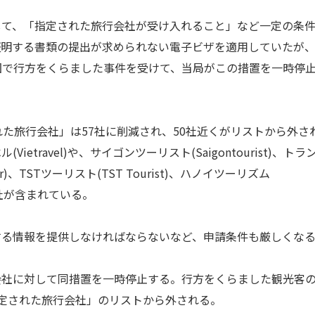
て、「指定された旅行会社が受け入れること」など一定の条
証明する書類の提出が求められない電子ビザを適用していたが
が同国で行方をくらました事件を受けて、当局がこの措置を一時停
た旅行会社」は57社に削減され、50社近くがリストから外さ
travel)や、サイゴンツーリスト(Saigontourist)、トラ
our)、TSTツーリスト(TST Tourist)、ハノイツーリズム
行会社が含まれている。
る情報を提供しなければならないなど、申請条件も厳しくな
社に対して同措置を一時停止する。行方をくらました観光客
定された旅行会社」のリストから外される。