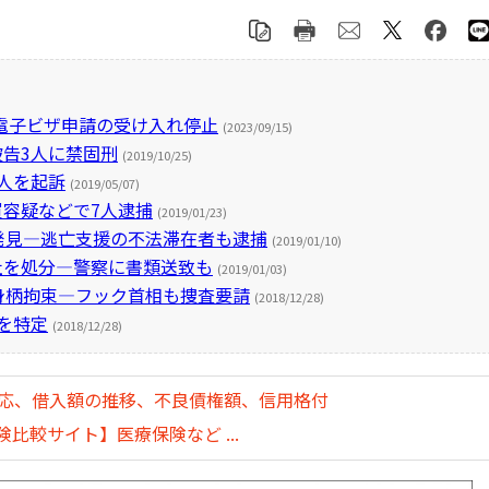
電子ビザ申請の受け入れ停止
(2023/09/15)
被告3人に禁固刑
(2019/10/25)
5人を起訴
(2019/05/07)
買容疑などで7人逮捕
(2019/01/23)
を発見―逃亡支援の不法滞在者も逮捕
(2019/01/10)
社を処分―警察に書類送致も
(2019/01/03)
の身柄拘束―フック首相も捜査要請
(2018/12/28)
を特定
(2018/12/28)
対応、借入額の推移、不良債権額、信用格付
比較サイト】医療保険など ...