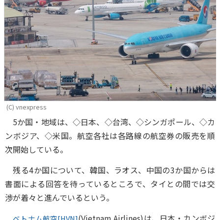
(C) vnexpress
5か国・地域は、◇日本、◇台湾、◇シンガポール、◇カ
ンボジア、◇米国。航空各社は各路線の航空券の販売を順
次開始している。
残る4か国について、韓国、ラオス、中国の3か国からは
書面による回答を待っているところで、タイとの間では交
渉が着々と進んでいるという。
(Vietnam Airlines)は、日本・カンボジ
ベトナム航空[HVN]