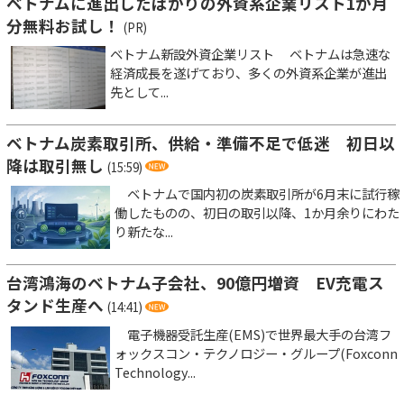
ベトナムに進出したばかりの外資系企業リスト1か月
分無料お試し！
(PR)
ベトナム新設外資企業リスト ベトナムは急速な
経済成長を遂げており、多くの外資系企業が進出
先として...
ベトナム炭素取引所、供給・準備不足で低迷 初日以
降は取引無し
(15:59)
ベトナムで国内初の炭素取引所が6月末に試行稼
働したものの、初日の取引以降、1か月余りにわた
り新たな...
台湾鴻海のベトナム子会社、90億円増資 EV充電ス
タンド生産へ
(14:41)
電子機器受託生産(EMS)で世界最大手の台湾フ
ォックスコン・テクノロジー・グループ(Foxconn
Technology...