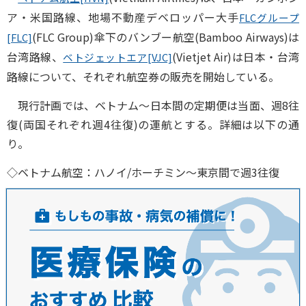
ア・米国路線、地場不動産デベロッパー大手
FLCグループ
(FLC Group)傘下のバンブー航空(Bamboo Airways)は
[FLC]
台湾路線、
(Vietjet Air)は日本・台湾
ベトジェットエア[VJC]
路線について、それぞれ航空券の販売を開始している。
現行計画では、ベトナム～日本間の定期便は当面、週8往
復(両国それぞれ週4往復)の運航とする。詳細は以下の通
り。
◇ベトナム航空：ハノイ/ホーチミン～東京間で週3往復