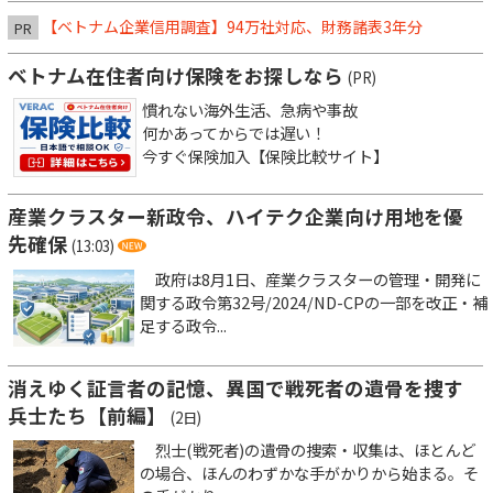
【ベトナム企業信用調査】94万社対応、財務諸表3年分
PR
ベトナム在住者向け保険をお探しなら
(PR)
慣れない海外生活、急病や事故
何かあってからでは遅い！
今すぐ保険加入【保険比較サイト】
産業クラスター新政令、ハイテク企業向け用地を優
先確保
(13:03)
政府は8月1日、産業クラスターの管理・開発に
関する政令第32号/2024/ND-CPの一部を改正・補
足する政令...
消えゆく証言者の記憶、異国で戦死者の遺骨を捜す
兵士たち【前編】
(2日)
烈士(戦死者)の遺骨の捜索・収集は、ほとんど
の場合、ほんのわずかな手がかりから始まる。そ