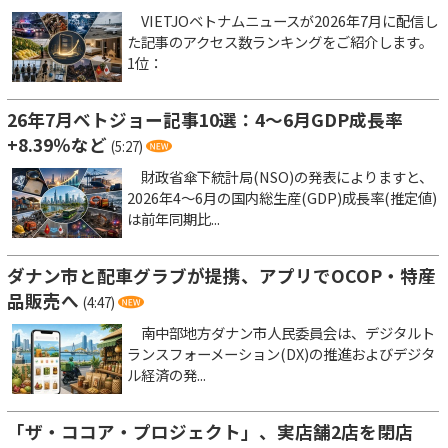
VIETJOベトナムニュースが2026年7月に配信し
た記事のアクセス数ランキングをご紹介します。
1位：
26年7月ベトジョー記事10選：4～6月GDP成長率
+8.39％など
(5:27)
財政省傘下統計局(NSO)の発表によりますと、
2026年4～6月の国内総生産(GDP)成長率(推定値)
は前年同期比...
ダナン市と配車グラブが提携、アプリでOCOP・特産
品販売へ
(4:47)
南中部地方ダナン市人民委員会は、デジタルト
ランスフォーメーション(DX)の推進およびデジタ
ル経済の発...
「ザ・ココア・プロジェクト」、実店舗2店を閉店