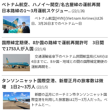
ベトナム航空、ハノイ～関空/名古屋線の運航再開
日本路線の1～3月運航スケジュー..
(22/1/26)
ベトナム航空[HVN](Vietnam Airlines)は26
日、3月26日までのベトナム～日
国際線定期便、8か国の路線で運航再開許可 3日間
で1753人が入国
(22/1/6)
交通運輸省傘下のベトナム民間航空局(CAAV)は
4日までに、8か国・地域との間の国際線定期便の
運航再開を...
タンソンニャット国際空港、新暦正月の旅客数は微
増 1日2～3万人
(22/1/5)
新暦の正月にホーチミン市タンソンニャット国
際空港を利用した旅客数は2万～3万人だった。ベ
トナムと一...