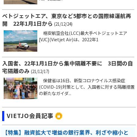
ベトジェットエア、東京など5都市との国際線運航再
開 22年1月1日から
(21/12/24)
格安航空会社(LCC)最大手ベトジェットエア
[VJC](Vietjet Air)は、2022年1
入国者、22年1月1日から集中隔離不要に 3日間の自
宅隔離のみ
(21/12/17)
保健省は16日、新型コロナウイルス感染症
(COVID-19)対策として、入国者に対する隔離措置
の新たなガイダ...
VIETJO会員記事
【特集】融資拡大で増益の銀行業界、利ざや縮小と