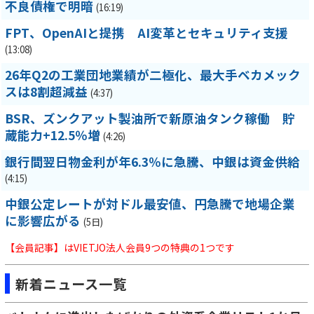
不良債権で明暗
(16:19)
FPT、OpenAIと提携 AI変革とセキュリティ支援
(13:08)
26年Q2の工業団地業績が二極化、最大手ベカメック
スは8割超減益
(4:37)
BSR、ズンクアット製油所で新原油タンク稼働 貯
蔵能力+12.5％増
(4:26)
銀行間翌日物金利が年6.3％に急騰、中銀は資金供給
(4:15)
中銀公定レートが対ドル最安値、円急騰で地場企業
に影響広がる
(5日)
【会員記事】はVIETJO法人会員9つの特典の1つです
新着ニュース一覧