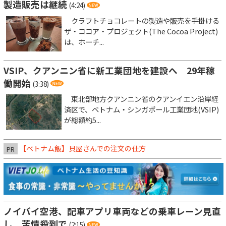
製造販売は継続
(4:24)
クラフトチョコレートの製造や販売を手掛ける
ザ・ココア・プロジェクト(The Cocoa Project)
は、ホーチ...
VSIP、クアンニン省に新工業団地を建設へ 29年稼
働開始
(3:38)
東北部地方クアンニン省のクアンイエン沿岸経
済区で、ベトナム・シンガポール工業団地(VSIP)
が総額約5...
【ベトナム飯】貝屋さんでの注文の仕方
PR
ノイバイ空港、配車アプリ車両などの乗車レーン見直
し 苦情殺到で
(2:15)