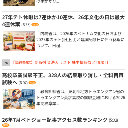
の手がかり...
27年テト休暇は7連休か10連休、26年文化の日は最大
4連休案
(6:35)
内務省は、2026年のベトナム文化の日および
2027年のテト(旧正月)と建国記念日に伴う休暇に
ついて、日程...
【毎週配信】新設外資法人リスト 株主情報など19項目
PR
高校卒業試験不正、328人の結果取り消し・全科目再
試験へ
(6:07)
教育訓練省は、東北部地方トゥエンクアン省の
トゥエンクアン英才高校の試験会場における2026
年高校卒業...
26年7月ベトジョー記事アクセス数ランキング
(5:32)