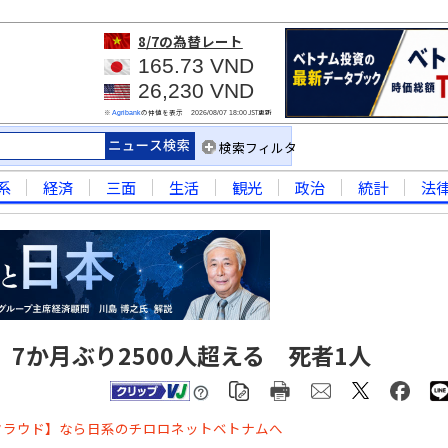
8/7
の為替レート
165.73 VND
26,230 VND
※
の仲値を表示
JST更新
Agribank
2026/08/07 18:00
検索フィルタ
系
経済
三面
生活
観光
政治
統計
法
7か月ぶり2500人超える 死者1人
クラウド】なら日系のチロロネットベトナムへ