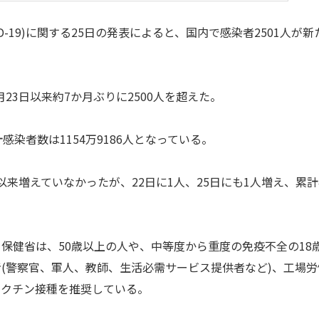
-19)に関する25日の発表によると、国内で感染者2501人が新
23日以来約7か月ぶりに2500人を超えた。
染者数は1154万9186人となっている。
以来増えていなかったが、22日に1人、25日にも1人増え、累計
健省は、50歳以上の人や、中等度から重度の免疫不全の18
(警察官、軍人、教師、生活必需サービス提供者など)、工場労
ワクチン接種を推奨している。