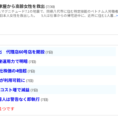
家屋から高齢女性を救出
(7/30)
マグニチュード7.1の地震で、同県八代市に住む特定技能のベトナム人労働者
本人女性を救出した。 5人は仕事からの帰宅途中に、近所に住む1人暮...
>
 代理店60号店を開設
(7日)
産運用力で明暗
(7日)
会社株価の4倍超
(7日)
超が利用可能に
(7日)
とコスト増で減益
(7日)
国人は警告なく即執行
(7日)
1つです