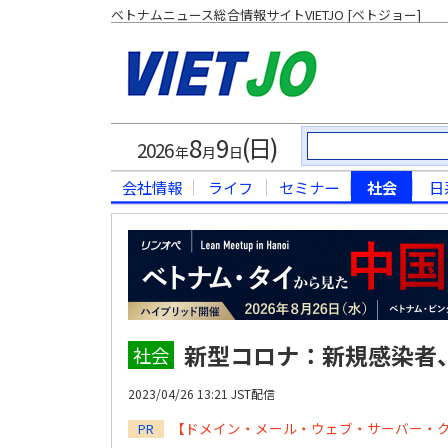
ベトナムニュース総合情報サイトVIETJO [ベトジョー]
8
9
(日)
2026
年
月
日
会社情報
ライフ
セミナー
社会
日
新型コロナ：新規感染者、
社会
2023/04/26 13:21 JST配信
【ドメイン・メール・ウェブ・サーバー・
PR