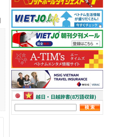
越日・日越辞書(8万語収録)