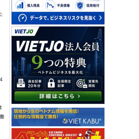
た
4
歳
働