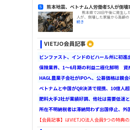
熊本地震、ベトナム人労働者5人が倒壊
熊本県で28日午後に発生した
人が、倒壊した家屋から高齢の日
続き
VIETJO会員記事
ビンファスト、インドのビハール州に初進出
保険業界、1～6月期の利益二極化鮮明 資
HAGL農業子会社がIPOへ、公募価格は親
ベトナムと中国がQR決済で提携、10億人
肥料大手2社が業績好調、他社は需要低迷
所在不明納税者は滞納問わず出国停止、外
【会員記事】はVIETJO法人会員9つの特典の