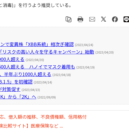
と消毒)」を行うよう推奨している。
ンで変異株「XBB系統」相次ぎ確認
(2023/04/24)
「リスクの高い人々を守るキャンペーン」始動
(2023/04/20)
00人超える
(2023/04/20)
500人超える ハノイでマスク着用も
(2023/04/19)
、半年ぶり1000人超える
(2023/04/18)
.1.5」を初確認
(2023/04/14)
が対策促す
(2023/04/13)
K」から「2K」へ
(2022/09/09)
対応、借入額の推移、不良債権額、信用格付
比較サイト】医療保険など ...