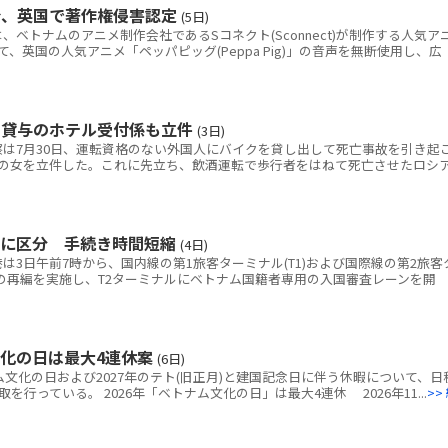
令、英国で著作権侵害認定
(5日)
トナムのアニメ制作会社であるSコネクト(Sconnect)が制作する人気ア
いて、英国の人気アニメ「ペッパピッグ(Peppa Pig)」の音声を無断使用し、広
ク貸与のホテル受付係も立件
(3日)
は7月30日、運転資格のない外国人にバイクを貸し出して死亡事故を引き起
の女を立件した。これに先立ち、飲酒運転で歩行者をはねて死亡させたロシ
別に区分 手続き時間短縮
(4日)
3日午前7時から、国内線の第1旅客ターミナル(T1)および国際線の第2旅客
線の再編を実施し、T2ターミナルにベトナム国籍者専用の入国審査レーンを開
文化の日は最大4連休案
(6日)
ム文化の日および2027年のテト(旧正月)と建国記念日に伴う休暇について、日
行っている。 2026年「ベトナム文化の日」は最大4連休 2026年11...
>>