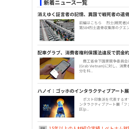
新着ニュース一覧
消えゆく証言者の記憶、異国で戦死者の遺
前編はこちら 烈士(戦死者
第584烈士遺骨収集隊のグエ
配車グラブ、消費者権利保護法違反で罰金約
商工省傘下国家競争委員会は
(Grab Vietnam)に対し
分を科...
ハノイ：ゴッホのインタラクティブアート展
ポスト印象派を代表するオラ
ンタラクティブアート展「ファン・
区(p...
15年以上の人材紹介実績！ベトナム就職は
PR