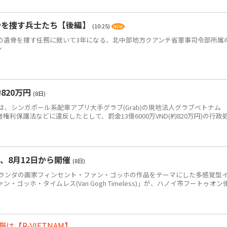
骨を捜す兵士たち【後編】
(10:25)
)の遺骨を捜す任務に就いて3年になる、北中部地方クアンチ省軍事司令部所属
ン
820万円
(8日)
、シンガポール系配車アプリ大手グラブ(Grab)の現地法人グラブベトナム
、消費者権利保護法などに違反したとして、罰金13億6000万VND(約820万円)の行政
、8月12日から開催
(8日)
ンダの画家フィンセント・ファン・ゴッホの作品をテーマにした多感覚型
ゴッホ・タイムレス(Van Gogh Timeless)」が、ハノイ市フートゥオン
【R-VIETNAM】