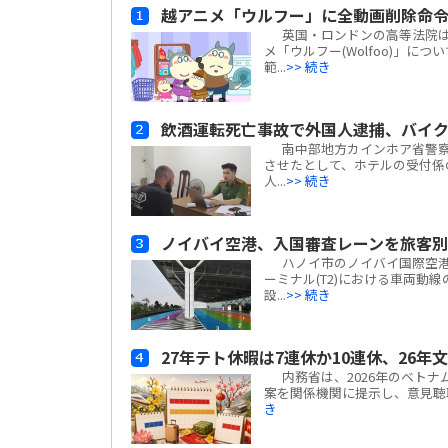
越アニメ「ウルフー」に全動画削除命
英国・ロンドンの高等法院は、ベ
メ「ウルフー(Wolfoo)」につ
範...
>> 続き
飲酒運転死亡事故で外国人逮捕、バイ
南中部地方カインホア省警察
させたとして、ホテルの受付係
人...
>> 続き
ノイバイ空港、入国審査レーンを旅客
ハノイ市のノイバイ国際空港は
ーミナル(T2)における車両動
設...
>> 続き
27年テト休暇は7連休か10連休、26年
内務省は、2026年のベトナ
案を関係機関に提示し、意見聴取を
き