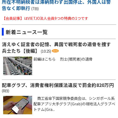
所在不明納税者は滞納問わず出国停止、外国人は警
告なく即執行
(7日)
【会員記事】はVIETJO法人会員9つの特典の1つです
新着ニュース一覧
消えゆく証言者の記憶、異国で戦死者の遺骨を捜す
兵士たち【後編】
(10:25)
前編はこちら 烈士(戦死者)の遺骨
配車グラブ、消費者権利保護法違反で罰金約820万円
(8日)
商工省傘下国家競争委員会は、シンガポール系
配車アプリ大手グラブ(Grab)の現地法人グラブベ
トナム(Gra...