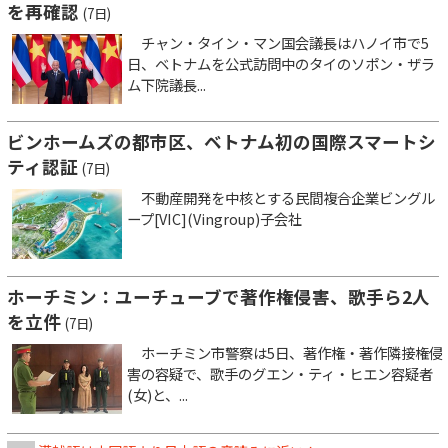
を再確認
(7日)
チャン・タイン・マン国会議長はハノイ市で5
日、ベトナムを公式訪問中のタイのソポン・ザラ
ム下院議長...
ビンホームズの都市区、ベトナム初の国際スマートシ
ティ認証
(7日)
不動産開発を中核とする民間複合企業ビングル
ープ[VIC](Vingroup)子会社
ホーチミン：ユーチューブで著作権侵害、歌手ら2人
を立件
(7日)
ホーチミン市警察は5日、著作権・著作隣接権侵
害の容疑で、歌手のグエン・ティ・ヒエン容疑者
(女)と、...