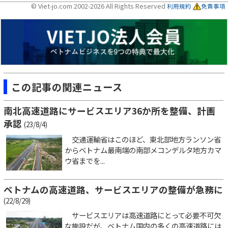
© Viet-jo.com 2002-2026 All Rights Reserved
利用規約
免責事項
この記事の関連ニュース
南北高速道路にサービスエリア36か所を整備、計画
承認
(23/8/4)
交通運輸省はこのほど、東北部地方ランソン省
からベトナム最南端の南部メコンデルタ地方カマ
ウ省までを...
ベトナムの高速道路、サービスエリアの整備が急務に
(22/8/29)
サービスエリアは高速道路にとって必要不可欠
な施設だが、ベトナム国内の多くの高速道路には