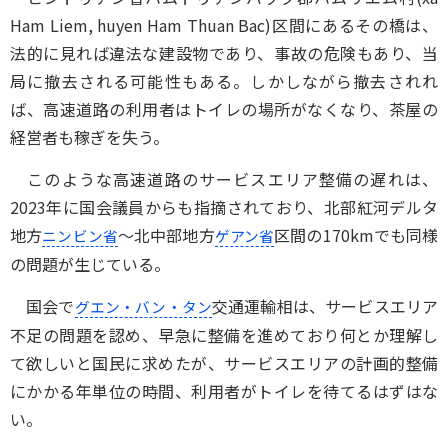
Ham Liem, huyen Ham Thuan Bac)区間にあるその橋は、
法的に見れば違法な建設物であり、事故の危険もあり、当
局に撤去される可能性もある。しかしながら撤去されれ
ば、高速道路の利用者はトイレの場所がなくなり、茶屋の
経営者も稼ぎを失う。
このような高速道路のサービスエリア整備の遅れは、
2023年に国会議員からも指摘されており、北部紅河デルタ
地方
～北中部地方
区間の170kmでも同様
ニンビン省
ゲアン省
の問題が生じている。
国会で
交通運輸相は、サービスエリア
グエン・バン・タン
不足の問題を認め、早急に整備を進めており何とか理解し
て欲しいと国民に求めたが、サービスエリアの計画的整備
にかかる年単位の時間、利用者がトイレを待てるはずはな
い。