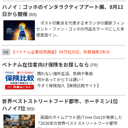
ハノイ：ゴッホのインタラクティブアート展、8月12
日から開催
(8日)
ポスト印象派を代表するオランダの画家フィン
セント・ファン・ゴッホの作品をテーマにした多
感覚型イン...
【ベトナム企業信用調査】94万社対応、財務諸表3年分
PR
ベトナム在住者向け保険をお探しなら
(PR)
慣れない海外生活、急病や事故
何かあってからでは遅い！
今すぐ保険加入【保険比較サイト】
世界ベストストリートフード都市、ホーチミン1位
ハノイ7位
(8日)
英国のタイムアウト誌(Time Out)が発表した
「2026年の世界ベストストリートフード都市