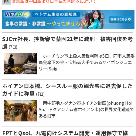
漢越語は中国語より日本語の音読みに近い！
PR
SJC元社長、控訴審で禁固21年に減刑 被害回復を考
慮
(7日)
ホーチミン市上級人民裁判所は5日、同市人民委
員会傘下の金・宝飾品大手であるサイゴンジュエ
リー(Saig...
ホイアン日本橋、シースルー服の観光客に退去促した
ガイドに称賛
(7日)
南中部地方ダナン市ホイアン街区(phuong Hoi
An、旧クアンナム省ホイアン市)の世界文化遺産で
ある旧市...
FPTとQsol、九電向けシステム開発・運用保守で協