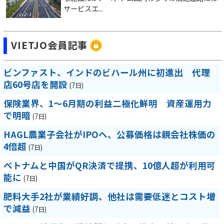
サービスエ...
VIETJO会員記事
ビンファスト、インドのビハール州に初進出 代理
店60号店を開設
(7日)
保険業界、1～6月期の利益二極化鮮明 資産運用力
で明暗
(7日)
HAGL農業子会社がIPOへ、公募価格は親会社株価の
4倍超
(7日)
ベトナムと中国がQR決済で提携、10億人超が利用可
能に
(7日)
肥料大手2社が業績好調、他社は需要低迷とコスト増
で減益
(7日)