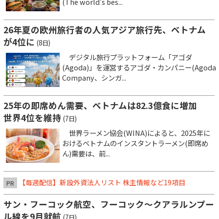
(The world’s bes...
26年夏の欧州旅行者の人気アジア旅行先、ベトナム
が4位に
(8日)
デジタル旅行プラットフォーム「アゴダ
(Agoda)」を運営するアゴダ・カンパニー(Agoda
Company、シンガ...
25年の即席めん需要、ベトナムは82.3億食に増加
世界4位を維持
(7日)
世界ラーメン協会(WINA)によると、2025年に
おけるベトナムのインスタントラーメン(即席め
ん)需要は、前...
【毎週配信】新設外資法人リスト 株主情報など19項目
PR
サン・フーコック航空、フーコック～クアラルンプー
ル線を9月就航
(7日)