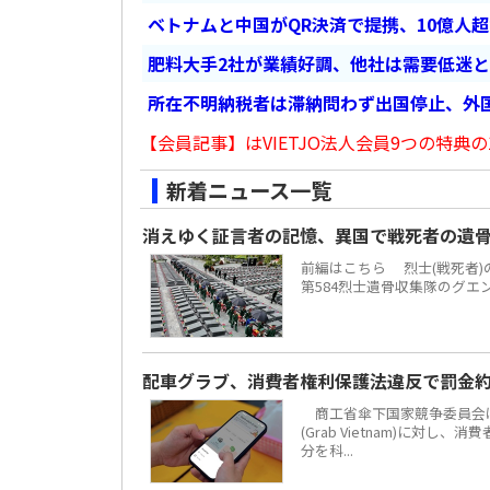
ベトナムと中国がQR決済で提携、10億人
肥料大手2社が業績好調、他社は需要低迷
所在不明納税者は滞納問わず出国停止、外
【会員記事】はVIETJO法人会員9つの特典の
新着ニュース一覧
消えゆく証言者の記憶、異国で戦死者の遺
前編はこちら 烈士(戦死者
第584烈士遺骨収集隊のグエ
配車グラブ、消費者権利保護法違反で罰金約
商工省傘下国家競争委員会は
(Grab Vietnam)に対し
分を科...