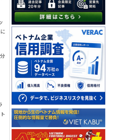
ッ
店に
。
分
ラ
ベト
ろ