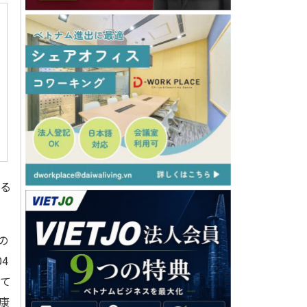
する
の
4
して
康