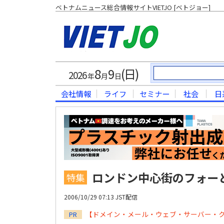
ベトナムニュース総合情報サイトVIETJO [ベトジョー]
8
9
(日)
2026
年
月
日
会社情報
ライフ
セミナー
社会
日
ロンドン中心街のフォー
特集
2006/10/29 07:13 JST配信
【ドメイン・メール・ウェブ・サーバー・
PR