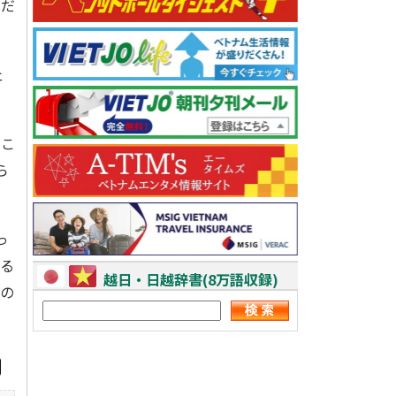
めだ
ェ
るこ
ら
っ
乗る
越日・日越辞書(8万語収録)
るの