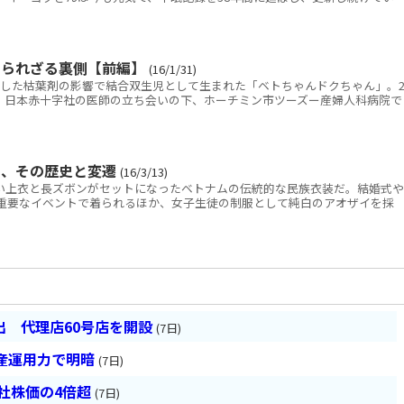
知られざる裏側【前編】
(16/1/31)
した枯葉剤の影響で結合双生児として生まれた「ベトちゃんドクちゃん」。
4日、日本赤十字社の医師の立ち会いの下、ホーチミン市ツーズー産婦人科病院で
」、その歴史と変遷
(16/3/13)
の長い上衣と長ズボンがセットになったベトナムの伝統的な民族衣装だ。結婚式や
重要なイベントで着られるほか、女子生徒の制服として純白のアオザイを採
 代理店60号店を開設
(7日)
産運用力で明暗
(7日)
会社株価の4倍超
(7日)