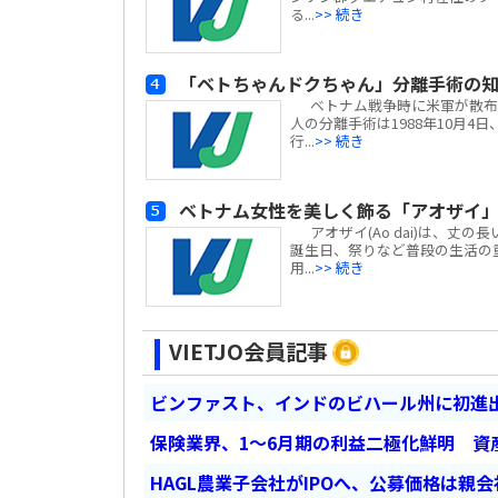
る...
>> 続き
「ベトちゃんドクちゃん」分離手術の
ベトナム戦争時に米軍が散布
人の分離手術は1988年10月
行...
>> 続き
ベトナム女性を美しく飾る「アオザイ
アオザイ(Ao dai)は、丈
誕生日、祭りなど普段の生活の
用...
>> 続き
VIETJO会員記事
ビンファスト、インドのビハール州に初進出
保険業界、1～6月期の利益二極化鮮明 資
HAGL農業子会社がIPOへ、公募価格は親