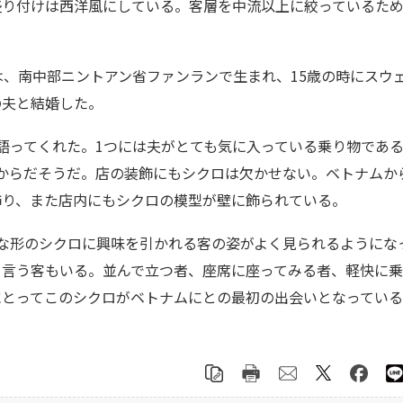
盛り付けは西洋風にしている。客層を中流以上に絞っているた
、南中部ニントアン省ファンランで生まれ、15歳の時にスウ
の夫と結婚した。
語ってくれた。1つには夫がとても気に入っている乗り物であ
からだそうだ。店の装飾にもシクロは欠かせない。ベトナムか
飾り、また店内にもシクロの模型が壁に飾られている。
な形のシクロに興味を引かれる客の姿がよく見られるようにな
と言う客もいる。並んで立つ者、座席に座ってみる者、軽快に
にとってこのシクロがベトナムにとの最初の出会いとなってい