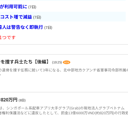
超が利用可能に
(7日)
とコスト増で減益
(7日)
国人は警告なく即執行
(7日)
1つです
骨を捜す兵士たち【後編】
(10:25)
)の遺骨を捜す任務に就いて3年になる、北中部地方クアンチ省軍事司令部所属
ン
820万円
(8日)
、シンガポール系配車アプリ大手グラブ(Grab)の現地法人グラブベトナム
、消費者権利保護法などに違反したとして、罰金13億6000万VND(約820万円)の行政