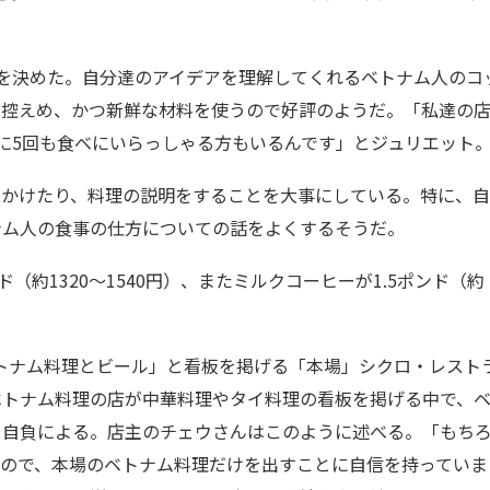
を決めた。自分達のアイデアを理解してくれるベトナム人のコ
も控えめ、かつ新鮮な材料を使うので好評のようだ。「私達の
に5回も食べにいらっしゃる方もいるんです」とジュリエット
かけたり、料理の説明をすることを大事にしている。特に、自
ナム人の食事の仕方についての話をよくするそうだ。
約1320～1540円）、またミルクコーヒーが1.5ポンド（約
には、「ベトナム料理とビール」と看板を掲げる「本場」シクロ・レスト
ベトナム料理の店が中華料理やタイ料理の看板を掲げる中で、
う自負による。店主のチェウさんはこのように述べる。「もち
いので、本場のベトナム料理だけを出すことに自信を持っていま