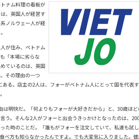
トナム料理の看板が
では、英国人が経営す
ム系ノルウェー人が経
る。
人が住み、ベトナム
ーも「本場に劣らな
集めているのは、英国
だ。その理由の一つ
うネーミングにある。店主の2人は、フォーがベトナム人にとって国を代表
う。
は明快だ。「何よりもフォーが大好きだから」と、30歳ほど
言う。そんな2人がフォーと出会うきっかけとなったのは、200
寄った時のことだ。「誰もがフォーを注文していて、私達も試
た食べ方も知らなかったんですよ。でも大変気に入りました。健