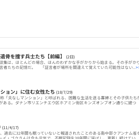
の遺骨を捜す兵士たち【前編】
(2日)
・収集は、ほとんどの場合、ほんのわずかな手がかりから始まる。その手がか
言者たちの記憶だ。 「証言者が場所を間違えて覚えていた可能性はない...
>
ンション」に住む女性たち
(18/7/29)
称「夫なしマンション」と呼ばれる、困難な生活を送る寡婦とその子供たち
ンがある。ダナン市リエンチエウ区ホアミン街区キンズオンブオン通りに建つ
中
(11/4/17)
過去に32年間も眠っていないと報道されたことのある南中部クアンナム省
ーイ・ゴクさんは今も元気で、不眠記録を38年間に延ばし、更新し続けてい