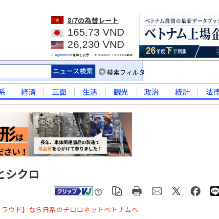
8/7
の為替レート
165.73 VND
26,230 VND
※
の仲値を表示
JST更新
Agribank
2026/08/07 18:00
検索フィルタ
系
経済
三面
生活
観光
政治
統計
法
とシクロ
クラウド】なら日系のチロロネットベトナムへ