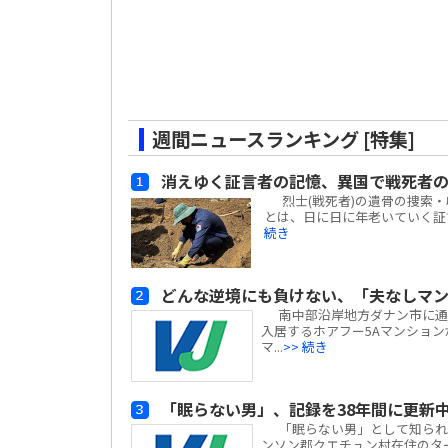
週間ニュースランキング [特集]
消えゆく証言者の記憶、異国で戦死者
烈士(戦死者)の遺骨の捜索
とは、日に日に年老いていく証
続き
どんな逆境にも負けない、「夫なしマ
南中部沿岸地方ダナン市に通
入居するホアフー5Aマンショ
マ...
>> 続き
「眠らない男」、記録を38年間に更新
「眠らない男」として知られ、
ンソン郡クエチュン村在住のタ