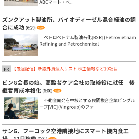
ABCマート・ベ...
ズンクアット製油所、バイオディーゼル混合軽油の調
合に成功
(6:29)
ペトロベトナム製油石化[BSR](Petrovietnam
Refining and Petrochemical
【毎週配信】新設外資法人リスト 株主情報など19項目
PR
ビンG会長の娘、高齢者ケア会社の取締役に就任 後
継者育成本格化
(6:00)
不動産開発を中核とする民間複合企業ビングル
ープ[VIC](Vingroup)のファ
サンG、フーコック空港隣接地にスマート機内食工
場 12月稼働