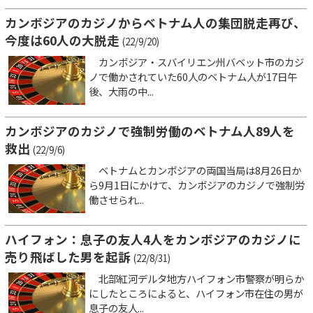
カンボジアのカジノからベトナム人の集団脱走再び、
今度は60人の大脱走
(22/9/20)
カンボジア・スバイリエン州バベット市のカジ
ノで働かされていた60人のベトナム人が17日午
後、大雨の中...
カンボジアのカジノで強制労働のベトナム人89人を
救出
(22/9/6)
ベトナムとカンボジアの両国当局は8月26日か
ら9月1日にかけて、カンボジアのカジノで強制労
働させられ...
ハイフォン：息子の友人4人をカンボジアのカジノに
売り飛ばした男を起訴
(22/8/31)
北部紅河デルタ地方ハイフォン市警察が明らか
にしたところによると、ハイフォン市在住の男が
息子の友人...