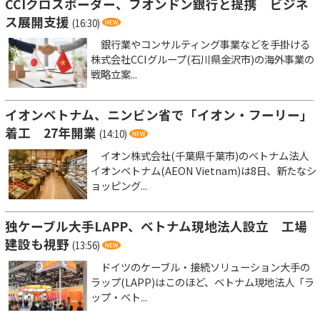
CCIクロスボーダー、フオンドン銀行と提携 ビジネ
ス展開支援
(16:30)
銀行業やコンサルティング事業などを手掛ける
株式会社CCIグループ(石川県金沢市)の海外事業の
戦略立案...
イオンベトナム、ニンビン省で「イオン・フーリー」
着工 27年開業
(14:10)
イオン株式会社(千葉県千葉市)のベトナム法人
イオンベトナム(AEON Vietnam)は8日、新たなシ
ョッピング...
独ケーブル大手LAPP、ベトナム現地法人設立 工場
建設も視野
(13:56)
ドイツのケーブル・接続ソリューション大手の
ラップ(LAPP)はこのほど、ベトナム現地法人「ラ
ップ・ベト...