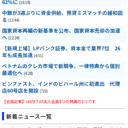
62％に
(16:19)
中銀が3週ぶりに資金供給、預貸ミスマッチの緩和図
る
(13:44)
国家資本再編の新基準を公布、国家資本売却の加速
へ
(12:24)
【新規上場】LPバンク証券、資本金で業界7位 26
年も成長加速
(4:51)
ベトナムのクレカ市場で新競争、一律特典から個別
最適化へ
(4:28)
ビンファスト、インドのビハール州に初進出 代理
店60号店を開設
(7日)
【会員記事】はVIETJO法人会員9つの特典の1つです
新着ニュース一覧