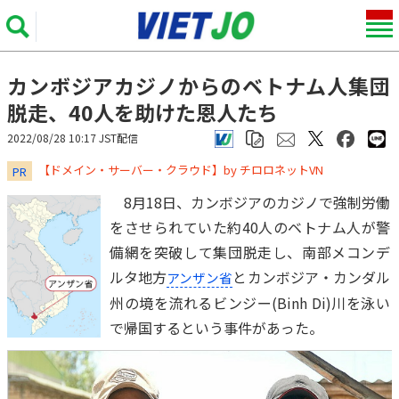
カンボジアカジノからのベトナム人集団
脱走、40人を助けた恩人たち
2022/08/28 10:17 JST配信
​​​​​​​【ドメイン・サーバー・クラウド】by チロロネットVN
PR
8月18日、カンボジアのカジノで強制労働
をさせられていた約40人のベトナム人が警
備網を突破して集団脱走し、南部メコンデ
ルタ地方
とカンボジア・カンダル
アンザン省
州の境を流れるビンジー(Binh Di)川を泳い
で帰国するという事件があった。