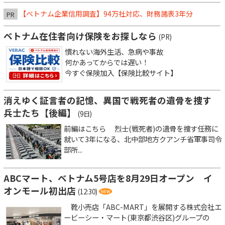
【ベトナム企業信用調査】94万社対応、財務諸表3年分
PR
ベトナム在住者向け保険をお探しなら
(PR)
慣れない海外生活、急病や事故
何かあってからでは遅い！
今すぐ保険加入【保険比較サイト】
消えゆく証言者の記憶、異国で戦死者の遺骨を捜す
兵士たち【後編】
(9日)
前編はこちら 烈士(戦死者)の遺骨を捜す任務に
就いて3年になる、北中部地方クアンチ省軍事司令
部所...
ABCマート、ベトナム5号店を8月29日オープン イ
オンモール初出店
(12:30)
靴小売店「ABC-MART」を展開する株式会社エ
ービーシー・マート(東京都渋谷区)グループの