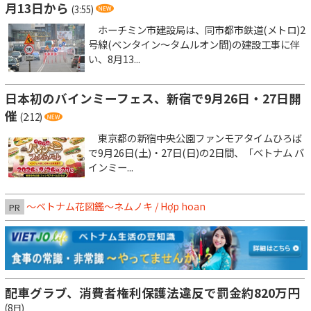
月13日から
(3:55)
ホーチミン市建設局は、同市都市鉄道(メトロ)2
号線(ベンタイン～タムルオン間)の建設工事に伴
い、8月13...
日本初のバインミーフェス、新宿で9月26日・27日開
催
(2:12)
東京都の新宿中央公園ファンモアタイムひろば
で9月26日(土)・27日(日)の2日間、「ベトナム バ
インミー...
～ベトナム花図鑑～ネムノキ / Hợp hoan
PR
配車グラブ、消費者権利保護法違反で罰金約820万円
(8日)