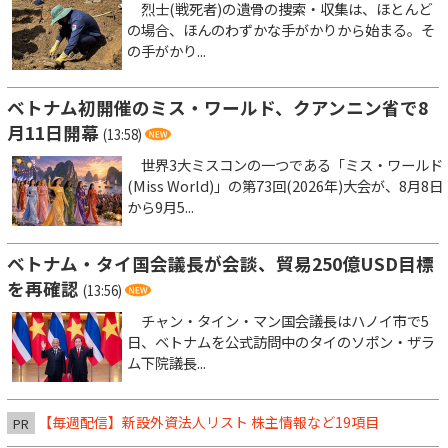
烈士(戦死者)の遺骨の捜索・収集は、ほとんど
の場合、ほんのわずかな手がかりから始まる。そ
の手がかり...
ベトナム初開催のミス・ワールド、クアンニン省で8
月11日開幕
(13:58)
世界3大ミスコンの一つである「ミス・ワールド
(Miss World)」の第73回(2026年)大会が、8月8日
から9月5...
ベトナム・タイ国会議長が会談、貿易250億USD目標
を再確認
(13:56)
チャン・タイン・マン国会議長はハノイ市で5
日、ベトナムを公式訪問中のタイのソポン・ザラ
ム下院議長...
【毎週配信】新設外資法人リスト 株主情報など19項目
PR