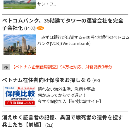
サン・フ...
ベトコムバンク、35階建てタワーの運営会社を完全
子会社化
(14:08)
みずほ銀行が出資する元国営4大銀行のベトコム
バンク[VCB](Vietcombank)
【ベトナム企業信用調査】94万社対応、財務諸表3年分
PR
ベトナム在住者向け保険をお探しなら
(PR)
慣れない海外生活、急病や事故
何かあってからでは遅い！
今すぐ保険加入【保険比較サイト】
消えゆく証言者の記憶、異国で戦死者の遺骨を捜す
兵士たち【前編】
(2日)