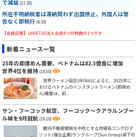
で減益
(11:20)
所在不明納税者は滞納問わず出国停止、外国人は警
告なく即執行
(6:30)
【会員記事】はVIETJO法人会員9つの特典の1つです
新着ニュース一覧
25年の即席めん需要、ベトナムは82.3億食に増加
世界4位を維持
(16:50)
世界ラーメン協会(WINA)によると、2025年に
おけるベトナムのインスタントラーメン(即席め
ん)需要は、前...
サン・フーコック航空、フーコック～クアラルンプー
ル線を9月就航
(16:10)
観光不動産開発を中核とする地場系コングロマ
リット(複合企業)サングループ(Sun Group)傘下の