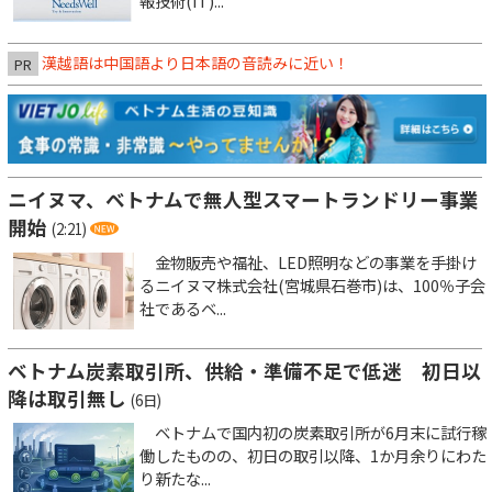
報技術(IT)...
漢越語は中国語より日本語の音読みに近い！
PR
ニイヌマ、ベトナムで無人型スマートランドリー事業
開始
(2:21)
金物販売や福祉、LED照明などの事業を手掛け
るニイヌマ株式会社(宮城県石巻市)は、100％子会
社であるベ...
ベトナム炭素取引所、供給・準備不足で低迷 初日以
降は取引無し
(6日)
ベトナムで国内初の炭素取引所が6月末に試行稼
働したものの、初日の取引以降、1か月余りにわた
り新たな...