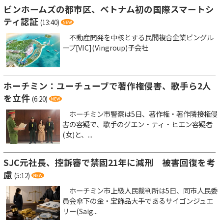
ビンホームズの都市区、ベトナム初の国際スマートシ
ティ認証
(13:40)
不動産開発を中核とする民間複合企業ビングル
ープ[VIC](Vingroup)子会社
ホーチミン：ユーチューブで著作権侵害、歌手ら2人
を立件
(6:20)
ホーチミン市警察は5日、著作権・著作隣接権侵
害の容疑で、歌手のグエン・ティ・ヒエン容疑者
(女)と、...
SJC元社長、控訴審で禁固21年に減刑 被害回復を考
慮
(5:12)
ホーチミン市上級人民裁判所は5日、同市人民委
員会傘下の金・宝飾品大手であるサイゴンジュエ
リー(Saig...