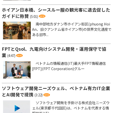
ホイアン日本橋、シースルー服の観光客に退去促した
ガイドに称賛
(5:01)
南中部地方ダナン市ホイアン街区(phuong Hoi
An、旧クアンナム省ホイアン市)の世界文化遺産で
ある旧市...
FPTとQsol、九電向けシステム開発・運用保守で協
業
(4:47)
ベトナムの情報通信(IT)最大手FPT情報通信
[FPT](FPT Corporation)グルー
ソフトウェア開発ニーズウェル、ベトナム有力IT企業
とAI開発で提携
(3:22)
ソフトウェア開発を手掛ける株式会社ニーズウ
ェル(東京都千代田区)は、ベトナムを代表する情