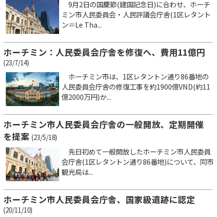
9月2日の国慶節(建国記念日)に合わせ、ホーチ
ミン市人民委員会・人民評議会庁舎(1区レタント
ン＝Le Tha...
ホーチミン：人民委員会庁舎を修復へ、費用11億円
(23/7/14)
ホーチミン市は、1区レタントン通り86番地の
人民委員会庁舎の修復工事を約1900億VND(約11
億2000万円)か...
ホーチミン市人民委員会庁舎の一般開放、定期開催
を提案
(23/5/18)
先日初めて一般開放したホーチミン市人民委員
会庁舎(1区レタントン通り86番地)について、同市
観光局は...
ホーチミン市人民委員会庁舎、国家級遺跡に認定
(20/11/10)