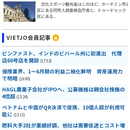
文化スポーツ観光省はこのほど、ホーチミン市1
区にある同市人民委員会庁舎と、トゥードゥック
区にある...
VIETJO会員記事
ビンファスト、インドのビハール州に初進出 代理
店60号店を開設
(17:52)
保険業界、1～6月期の利益二極化鮮明 資産運用力
で明暗
(16:00)
HAGL農業子会社がIPOへ、公募価格は親会社株価の
4倍超
(13:24)
ベトナムと中国がQR決済で提携、10億人超が利用可
能に
(13:15)
肥料大手2社が業績好調、他社は需要低迷とコスト増