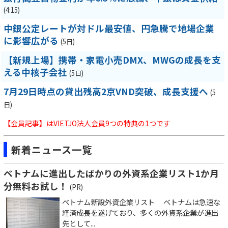
(4:15)
中銀公定レートが対ドル最安値、円急騰で地場企業
に影響広がる
(5日)
【新規上場】携帯・家電小売DMX、MWGの成長を支
える中核子会社
(5日)
7月29日時点の貸出残高2京VND突破、成長支援へ
(5
日)
【会員記事】はVIETJO法人会員9つの特典の1つです
新着ニュース一覧
ベトナムに進出したばかりの外資系企業リスト1か月
分無料お試し！
(PR)
ベトナム新設外資企業リスト ベトナムは急速な
経済成長を遂げており、多くの外資系企業が進出
先として...