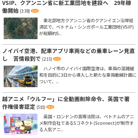
VSIP、クアンニン省に新工業団地を建設へ 29年稼
働開始
(3:38)
東北部地方クアンニン省のクアンイエン沿岸経
済区で、ベトナム・シンガポール工業団地(VSIP)
が総額約5...
ノイバイ空港、配車アプリ車両などの乗車レーン見直
し 苦情殺到で
(2:15)
ハノイ市のノイバイ国際空港は、車両の混雑緩
和を目的に3日から導入した新たな車両動線計画に
ついて、...
越アニメ「ウルフー」に全動画削除命令、英国で著
作権侵害認定
(5日)
英国・ロンドンの高等法院は、ベトナムのアニ
メ制作会社であるSコネクト(Sconnect)が制作す
る人気アニ...