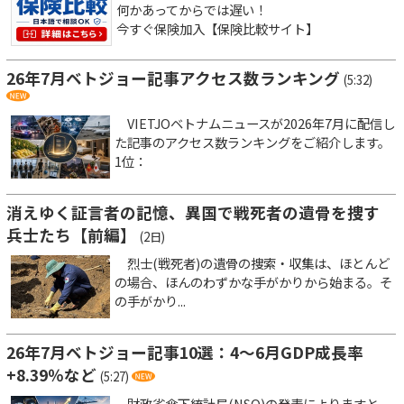
何かあってからでは遅い！
今すぐ保険加入【保険比較サイト】
26年7月ベトジョー記事アクセス数ランキング
(5:32)
VIETJOベトナムニュースが2026年7月に配信し
た記事のアクセス数ランキングをご紹介します。
1位：
消えゆく証言者の記憶、異国で戦死者の遺骨を捜す
兵士たち【前編】
(2日)
烈士(戦死者)の遺骨の捜索・収集は、ほとんど
の場合、ほんのわずかな手がかりから始まる。そ
の手がかり...
26年7月ベトジョー記事10選：4～6月GDP成長率
+8.39％など
(5:27)
財政省傘下統計局(NSO)の発表によりますと、