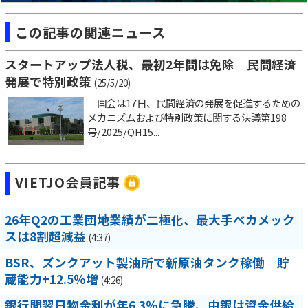
この記事の関連ニュース
スタートアップ法人税、最初2年間は免除 民間経済
発展で特別政策
(25/5/20)
国会は17日、民間経済の発展を促進するための
メカニズムおよび特別政策に関する決議第198
号/2025/QH15...
VIETJO会員記事
26年Q2の工業団地業績が二極化、最大手ベカメック
スは8割超減益
(4:37)
BSR、ズンクアット製油所で新原油タンク稼働 貯
蔵能力+12.5％増
(4:26)
銀行間翌日物金利が年6.3％に急騰、中銀は資金供給