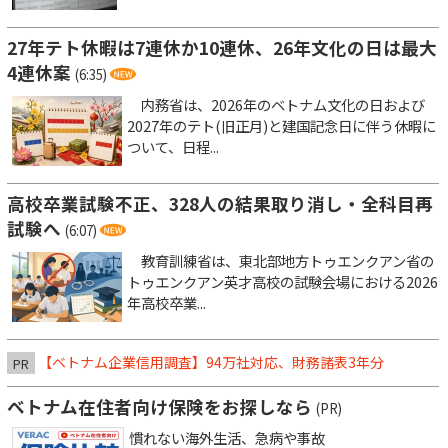
27年テト休暇は7連休か10連休、26年文化の日は最大
4連休案
(6:35)
内務省は、2026年のベトナム文化の日および
2027年のテト(旧正月)と建国記念日に伴う休暇に
ついて、日程...
高校卒業試験不正、328人の結果取り消し・全科目再
試験へ
(6:07)
教育訓練省は、東北部地方トゥエンクアン省の
トゥエンクアン英才高校の試験会場における2026
年高校卒業...
【ベトナム企業信用調査】94万社対応、財務諸表3年分
PR
ベトナム在住者向け保険をお探しなら
(PR)
慣れない海外生活、急病や事故