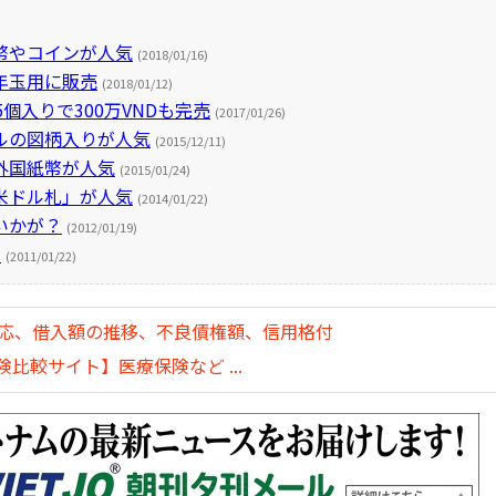
幣やコインが人気
(2018/01/16)
年玉用に販売
(2018/01/12)
個入りで300万VNDも完売
(2017/01/26)
ルの図柄入りが人気
(2015/12/11)
外国紙幣が人気
(2015/01/24)
米ドル札」が人気
(2014/01/22)
いかが？
(2012/01/19)
？
(2011/01/22)
対応、借入額の推移、不良債権額、信用格付
比較サイト】医療保険など ...