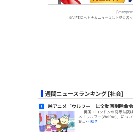
[Vnexpres
※VIETJOベトナムニュースは上記の
週間ニュースランキング [社会]
越アニメ「ウルフー」に全動画削除命
英国・ロンドンの高等法院は、ベ
メ「ウルフー(Wolfoo)」につ
範...
>> 続き