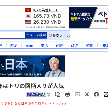
8/7
の為替レート
165.73 VND
26,230 VND
※
の仲値を表示
JST更新
Agribank
2026/08/07 12:00
検索フィルタ
系
経済
三面
生活
観光
政治
統計
法
年はトリの図柄入りが人気
クラウド】なら日系のチロロネットベトナムへ