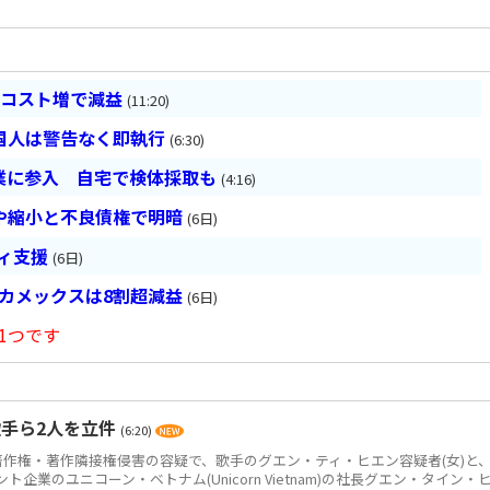
とコスト増で減益
(11:20)
国人は警告なく即執行
(6:30)
業に参入 自宅で検体採取も
(4:16)
や縮小と不良債権で明暗
(6日)
ティ支援
(6日)
ベカメックスは8割超減益
(6日)
1つです
手ら2人を立件
(6:20)
作権・著作隣接権侵害の容疑で、歌手のグエン・ティ・ヒエン容疑者(女)と
企業のユニコーン・ベトナム(Unicorn Vietnam)の社長グエン・タイン・