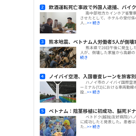
飲酒運転死亡事故で外国人逮捕、バイ
南中部地方カインホア省警察
させたとして、ホテルの受付係
人...
>> 続き
熊本地震、ベトナム人労働者5人が倒壊
熊本県で28日午後に発生した
人が、倒壊した家屋から高齢の日
続き
ノイバイ空港、入国審査レーンを旅客
ハノイ市のノイバイ国際空港は
ーミナル(T2)における車両動
設...
>> 続き
ベトナム：陰茎移植に初成功、脳死ド
ベトドク(越独)友好病院(ハ
に成功したと発表した。患者は
た...
>> 続き