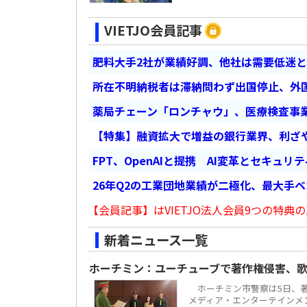
VIETJO会員記事
肥料大手2社が業績好調、他社は需要低迷
所在不明納税者は滞納問わず出国停止、外
薬局チェーン「ロンチャウ」、医療検査事
【特集】融資拡大で増益の銀行業界、利ざ
FPT、OpenAIと提携 AI変革とセキュリ
26年Q2の工業団地業績が二極化、最大手
【会員記事】はVIETJO法人会員9つの特典の
新着ニュース一覧
ホーチミン：ユーチューブで著作権侵害、歌
ホーチミン市警察は5日、著
メディア・エンターテインメント