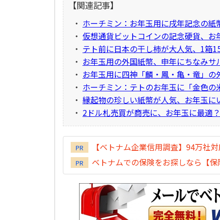
【関連記事】
・
ホーチミン：お年玉用に戌年記念の紙
・
仮想通貨ビットコインの記念硬貨、お
・
テト前に日本の干し柿が大人気、1箱15
・
お年玉用の外国紙幣、申年にちなみサ
・
お年玉用に四神「麟・鳳・亀・竜」の
・
ホーチミン：テトのお年玉に「金色の
・
縁起物の珍しい紙幣が人気、お年玉に
・
2ドル札売買が商売に、お年玉に最適
【ベトナム企業信用調査】94万社
PR
ベトナムでの保険をお探しなら【保険
PR