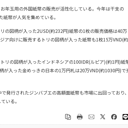
、お年玉用の外国紙幣の販売が活性化している。今年は干支の
った紙幣が人気を集めている。
図柄が入った2USD(約232円)紙幣の1枚の販売価格は40万
くアジア向けに販売するトリの図柄が入った紙幣も1枚15万VND(
の図柄が入ったインドネシアの100IDR(ルピア)(約1円)紙
図柄が入った金めっきの日本の1万円札は20万VND(約1030円)で
中で発行されたジンバブエの高額面紙幣も市場に出回っており、
達している。