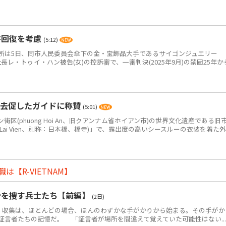
害回復を考慮
(5:12)
は5日、同市人民委員会傘下の金・宝飾品大手であるサイゴンジュエリー
JC)の元社長レ・トゥイ・ハン被告(女)の控訴審で、一審判決(2025年9月)の禁固25年か
退去促したガイドに称賛
(5:01)
(phuong Hoi An、旧クアンナム省ホイアン市)の世界文化遺産である旧
 Lai Vien、別称：日本橋、橋寺)」で、露出度の高いシースルーの衣装を着た外
【R-VIETNAM】
骨を捜す兵士たち【前編】
(2日)
・収集は、ほとんどの場合、ほんのわずかな手がかりから始まる。その手がか
証言者たちの記憶だ。 「証言者が場所を間違えて覚えていた可能性はない...