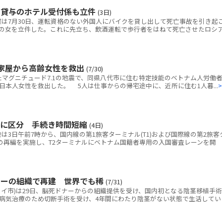
ク貸与のホテル受付係も立件
(3日)
は7月30日、運転資格のない外国人にバイクを貸し出して死亡事故を引き起
の女を立件した。これに先立ち、飲酒運転で歩行者をはねて死亡させたロシ
家屋から高齢女性を救出
(7/30)
マグニチュード7.1の地震で、同県八代市に住む特定技能のベトナム人労働者
本人女性を救出した。 5人は仕事からの帰宅途中に、近所に住む1人暮...
>
別に区分 手続き時間短縮
(4日)
3日午前7時から、国内線の第1旅客ターミナル(T1)および国際線の第2旅客
線の再編を実施し、T2ターミナルにベトナム国籍者専用の入国審査レーンを開
ナーの組織で再建 世界でも稀
(7/31)
ノイ市)は29日、脳死ドナーからの組織提供を受け、国内初となる陰茎移植手術
病気治療のため切断手術を受け、4年間にわたり陰茎がない状態で生活してい