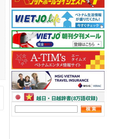
越日・日越辞書(8万語収録)