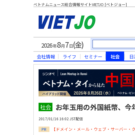
ベトナムニュース総合情報サイトVIETJO [ベトジョー]
8
7
(金)
2026
年
月
日
会社情報
ライフ
セミナー
社会
日
お年玉用の外国紙幣、今
社会
2017/01/16 16:02 JST配信
【ドメイン・メール・ウェブ・サーバー・
PR