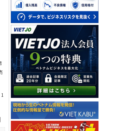
約
幣
売
1