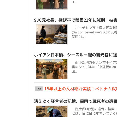
エ...
SJC元社長、控訴審で禁固21年に減刑 被
ホーチミン市上級人民裁判所
(Saigon Jewelry＝S
禁固21...
ホイアン日本橋、シースルー服の観光客に
南中部地方ダナン市ホイアン街区
街のシンボルの「来遠橋(Cau
国...
15年以上の人材紹介実績！ベトナム就職は
PR
消えゆく証言者の記憶、異国で戦死者の遺
烈士(戦死者)の遺骨の捜索
とは、日に日に年老いていく