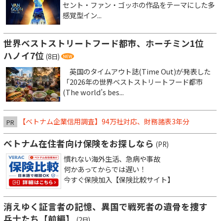
セント・ファン・ゴッホの作品をテーマにした多
感覚型イン...
世界ベストストリートフード都市、ホーチミン1位
ハノイ7位
(8日)
英国のタイムアウト誌(Time Out)が発表した
「2026年の世界ベストストリートフード都市
(The world’s bes...
【ベトナム企業信用調査】94万社対応、財務諸表3年分
PR
ベトナム在住者向け保険をお探しなら
(PR)
慣れない海外生活、急病や事故
何かあってからでは遅い！
今すぐ保険加入【保険比較サイト】
消えゆく証言者の記憶、異国で戦死者の遺骨を捜す
兵士たち【前編】
(2日)