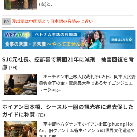
(女)と、...
漢越語は中国語より日本語の音読みに近い！
PR
SJC元社長、控訴審で禁固21年に減刑 被害回復を考
慮
(7日)
ホーチミン市上級人民裁判所は5日、同市人民委
員会傘下の金・宝飾品大手であるサイゴンジュエ
リー(Saig...
ホイアン日本橋、シースルー服の観光客に退去促した
ガイドに称賛
(7日)
南中部地方ダナン市ホイアン街区(phuong Hoi
An、旧クアンナム省ホイアン市)の世界文化遺産で
ある旧市...