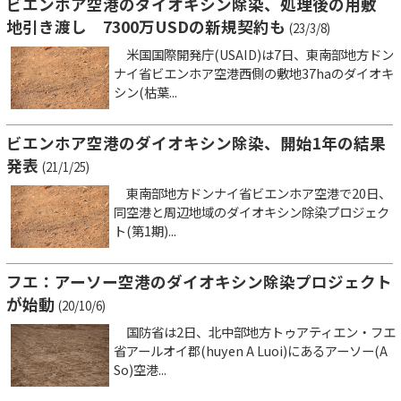
ビエンホア空港のダイオキシン除染、処理後の用敷
地引き渡し 7300万USDの新規契約も
(23/3/8)
米国国際開発庁(USAID)は7日、東南部地方ドン
ナイ省ビエンホア空港西側の敷地37haのダイオキ
シン(枯葉...
ビエンホア空港のダイオキシン除染、開始1年の結果
発表
(21/1/25)
東南部地方ドンナイ省ビエンホア空港で20日、
同空港と周辺地域のダイオキシン除染プロジェク
ト(第1期)...
フエ：アーソー空港のダイオキシン除染プロジェクト
が始動
(20/10/6)
国防省は2日、北中部地方トゥアティエン・フエ
省アールオイ郡(huyen A Luoi)にあるアーソー(A
So)空港...