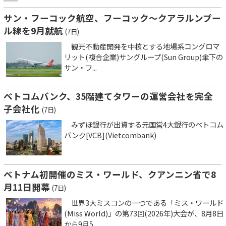
サン・フーコック航空、フーコック～クアラルンプー
ル線を9月就航
(7日)
観光不動産開発を中核とする地場系コングロマ
リット(複合企業)サングループ(Sun Group)傘下の
サン・フ...
ベトコムバンク、35階建てタワーの運営会社を完全
子会社化
(7日)
みずほ銀行が出資する元国営4大銀行のベトコム
バンク[VCB](Vietcombank)
ベトナム初開催のミス・ワールド、クアンニン省で8
月11日開幕
(7日)
世界3大ミスコンの一つである「ミス・ワールド
(Miss World)」の第73回(2026年)大会が、8月8日
から9月5...