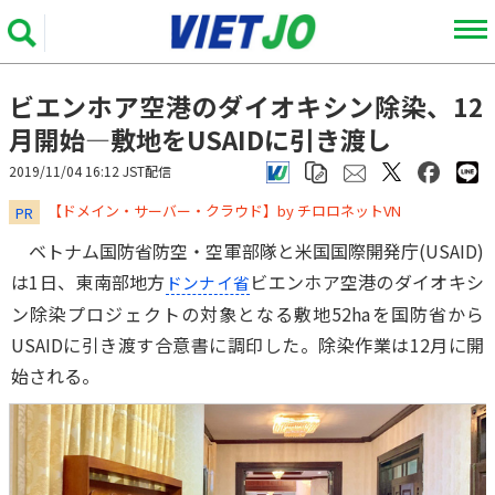
ビエンホア空港のダイオキシン除染、12
月開始―敷地をUSAIDに引き渡し
2019/11/04 16:12 JST配信
​​​​​​​【ドメイン・サーバー・クラウド】by チロロネットVN
PR
ベトナム国防省防空・空軍部隊と米国国際開発庁(USAID)
は1日、東南部地方
ビエンホア空港のダイオキシ
ドンナイ省
ン除染プロジェクトの対象となる敷地52haを国防省から
USAIDに引き渡す合意書に調印した。除染作業は12月に開
始される。