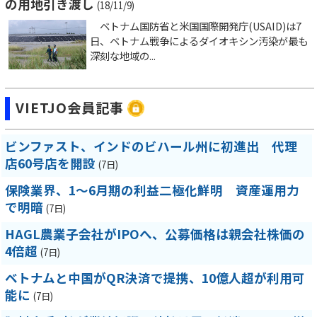
の用地引き渡し
(18/11/9)
ベトナム国防省と米国国際開発庁(USAID)は7
日、ベトナム戦争によるダイオキシン汚染が最も
深刻な地域の...
VIETJO会員記事
ビンファスト、インドのビハール州に初進出 代理
店60号店を開設
(7日)
保険業界、1～6月期の利益二極化鮮明 資産運用力
で明暗
(7日)
HAGL農業子会社がIPOへ、公募価格は親会社株価の
4倍超
(7日)
ベトナムと中国がQR決済で提携、10億人超が利用可
能に
(7日)