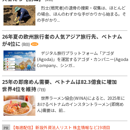
烈士(戦死者)の遺骨の捜索・収集は、ほとんど
の場合、ほんのわずかな手がかりから始まる。そ
の手がかり...
26年夏の欧州旅行者の人気アジア旅行先、ベトナム
が4位に
(8日)
デジタル旅行プラットフォーム「アゴダ
(Agoda)」を運営するアゴダ・カンパニー(Agoda
Company、シンガ...
25年の即席めん需要、ベトナムは82.3億食に増加
世界4位を維持
(7日)
世界ラーメン協会(WINA)によると、2025年に
おけるベトナムのインスタントラーメン(即席め
ん)需要は、前...
【毎週配信】新設外資法人リスト 株主情報など19項目
PR