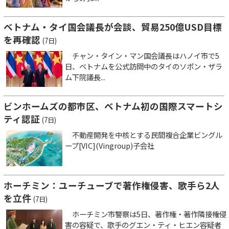
ベトナム・タイ国会議長が会談、貿易250億USD目標
を再確認
(7日)
チャン・タイン・マン国会議長はハノイ市で5
日、ベトナムを公式訪問中のタイのソポン・ザラ
ム下院議長...
ビンホームズの都市区、ベトナム初の国際スマートシ
ティ認証
(7日)
不動産開発を中核とする民間複合企業ビングル
ープ[VIC](Vingroup)子会社
ホーチミン：ユーチューブで著作権侵害、歌手ら2人
を立件
(7日)
ホーチミン市警察は5日、著作権・著作隣接権侵
害の容疑で、歌手のグエン・ティ・ヒエン容疑者