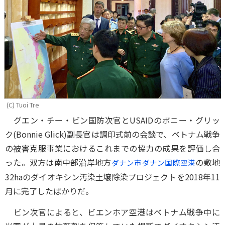
(C) Tuoi Tre
グエン・チー・ビン国防次官とUSAIDのボニー・グリッ
ク(Bonnie Glick)副長官は調印式前の会談で、ベトナム戦争
の被害克服事業におけるこれまでの協力の成果を評価し合
った。双方は南中部沿岸地方
の敷地
ダナン市
ダナン国際空港
32haのダイオキシン汚染土壌除染プロジェクトを2018年11
月に完了したばかりだ。
ビン次官によると、ビエンホア空港はベトナム戦争中に