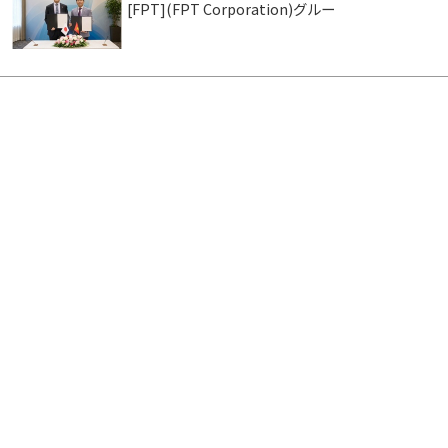
[FPT](FPT Corporation)グルー