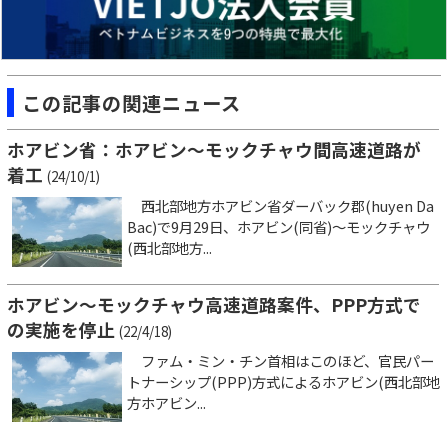
この記事の関連ニュース
ホアビン省：ホアビン～モックチャウ間高速道路が
着工
(24/10/1)
西北部地方ホアビン省ダーバック郡(huyen Da
Bac)で9月29日、ホアビン(同省)～モックチャウ
(西北部地方...
ホアビン～モックチャウ高速道路案件、PPP方式で
の実施を停止
(22/4/18)
ファム・ミン・チン首相はこのほど、官民パー
トナーシップ(PPP)方式によるホアビン(西北部地
方ホアビン...