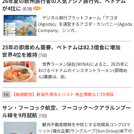
26年夏の欧州旅行者の人気アジア旅行先、ベトナム
が4位に
(8:38)
デジタル旅行プラットフォーム「アゴダ
(Agoda)」を運営するアゴダ・カンパニー(Agoda
Company、シンガ...
25年の即席めん需要、ベトナムは82.3億食に増加
世界4位を維持
(7日)
世界ラーメン協会(WINA)によると、2025年に
おけるベトナムのインスタントラーメン(即席め
ん)需要は、前...
【毎週配信】新設外資法人リスト 株主情報など19項目
PR
サン・フーコック航空、フーコック～クアラルンプー
ル線を9月就航
(7日)
観光不動産開発を中核とする地場系コングロマ
リット(複合企業)サングループ(Sun Group)傘下の