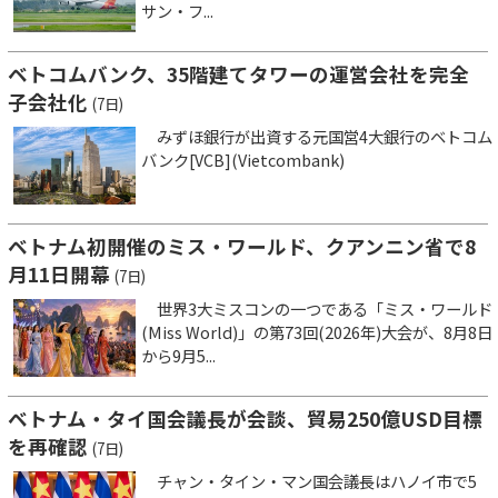
サン・フ...
ベトコムバンク、35階建てタワーの運営会社を完全
子会社化
(7日)
みずほ銀行が出資する元国営4大銀行のベトコム
バンク[VCB](Vietcombank)
ベトナム初開催のミス・ワールド、クアンニン省で8
月11日開幕
(7日)
世界3大ミスコンの一つである「ミス・ワールド
(Miss World)」の第73回(2026年)大会が、8月8日
から9月5...
ベトナム・タイ国会議長が会談、貿易250億USD目標
を再確認
(7日)
チャン・タイン・マン国会議長はハノイ市で5