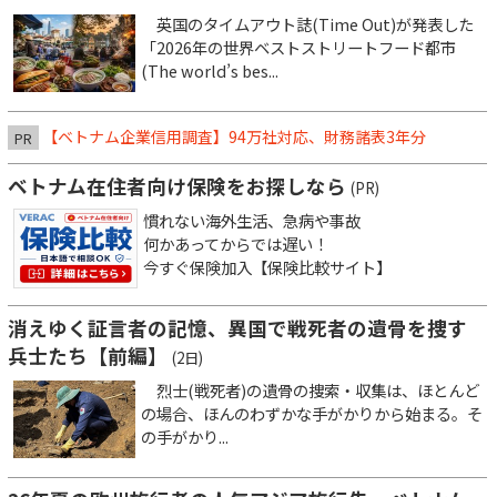
英国のタイムアウト誌(Time Out)が発表した
「2026年の世界ベストストリートフード都市
(The world’s bes...
【ベトナム企業信用調査】94万社対応、財務諸表3年分
PR
ベトナム在住者向け保険をお探しなら
(PR)
慣れない海外生活、急病や事故
何かあってからでは遅い！
今すぐ保険加入【保険比較サイト】
消えゆく証言者の記憶、異国で戦死者の遺骨を捜す
兵士たち【前編】
(2日)
烈士(戦死者)の遺骨の捜索・収集は、ほとんど
の場合、ほんのわずかな手がかりから始まる。そ
の手がかり...