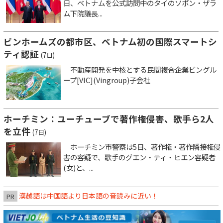
日、ベトナムを公式訪問中のタイのソポン・ザラ
ム下院議長...
ビンホームズの都市区、ベトナム初の国際スマートシ
ティ認証
(7日)
不動産開発を中核とする民間複合企業ビングル
ープ[VIC](Vingroup)子会社
ホーチミン：ユーチューブで著作権侵害、歌手ら2人
を立件
(7日)
ホーチミン市警察は5日、著作権・著作隣接権侵
害の容疑で、歌手のグエン・ティ・ヒエン容疑者
(女)と、...
漢越語は中国語より日本語の音読みに近い！
PR