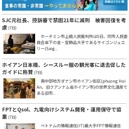
SJC元社長、控訴審で禁固21年に減刑 被害回復を考
慮
(7日)
ホーチミン市上級人民裁判所は5日、同市人民委
員会傘下の金・宝飾品大手であるサイゴンジュエ
リー(Saig...
ホイアン日本橋、シースルー服の観光客に退去促した
ガイドに称賛
(7日)
南中部地方ダナン市ホイアン街区(phuong Hoi
An、旧クアンナム省ホイアン市)の世界文化遺産で
ある旧市...
FPTとQsol、九電向けシステム開発・運用保守で協
業
(7日)
ベトナムの情報通信(IT)最大手FPT情報通信