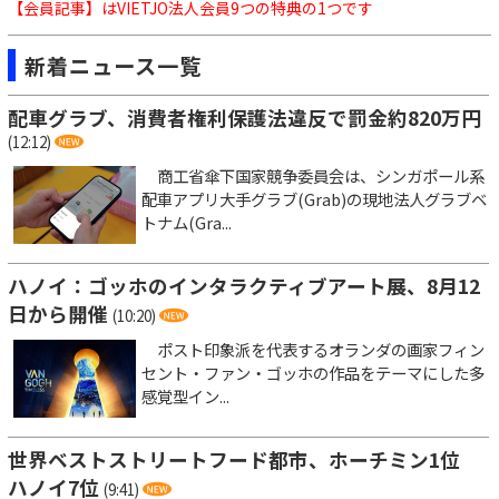
【会員記事】はVIETJO法人会員9つの特典の1つです
新着ニュース一覧
配車グラブ、消費者権利保護法違反で罰金約820万円
(12:12)
商工省傘下国家競争委員会は、シンガポール系
配車アプリ大手グラブ(Grab)の現地法人グラブベ
トナム(Gra...
ハノイ：ゴッホのインタラクティブアート展、8月12
日から開催
(10:20)
ポスト印象派を代表するオランダの画家フィン
セント・ファン・ゴッホの作品をテーマにした多
感覚型イン...
世界ベストストリートフード都市、ホーチミン1位
ハノイ7位
(9:41)