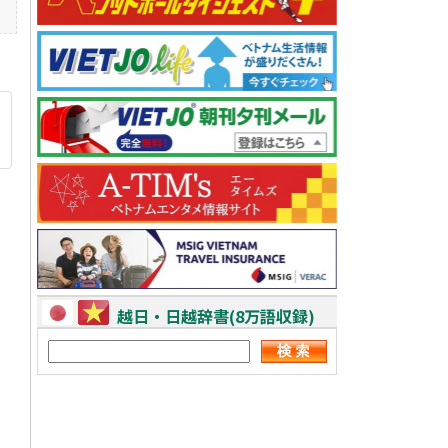
越日・日越辞書(8万語収録)