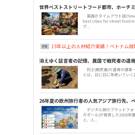
世界ベストストリートフード都市、ホーチミ
英国のタイムアウト誌(Time 
best cities for str
グ...
15年以上の人材紹介実績！ベトナム就職は
PR
消えゆく証言者の記憶、異国で戦死者の遺
烈士(戦死者)の遺骨の捜索
とは、日に日に年老いていく
26年夏の欧州旅行者の人気アジア旅行先、
デジタル旅行プラットフォーム「
ガポール)が発表した2026
と、人...