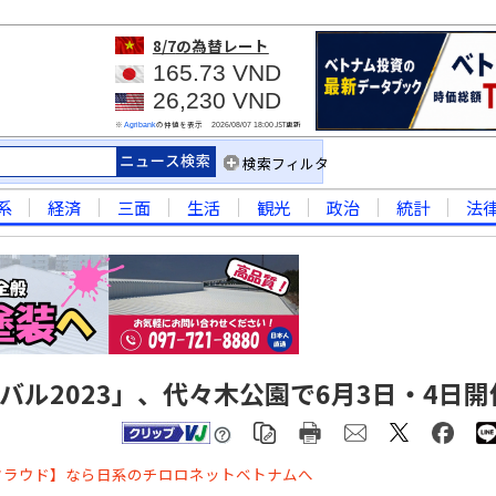
8/7
の為替レート
165.73 VND
26,230 VND
※
の仲値を表示
JST更新
Agribank
2026/08/07 18:00
検索フィルタ
系
経済
三面
生活
観光
政治
統計
法
バル2023」、代々木公園で6月3日・4日開
クラウド】なら日系のチロロネットベトナムへ