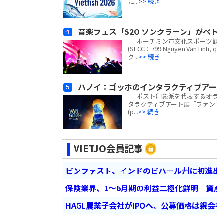
に...
>> 続き
音楽フェス「S2O ソンクラーン」がベト
ホーチミン市文化スポーツ観
(SECC：799 Nguyen Van Li
ク...
>> 続き
ハノイ：ゴッホのインタラクティブアー
ポスト印象派を代表するオラ
タラクティブアート展「ファン・ゴッ
(p...
>> 続き
VIETJO会員記事
ビンファスト、インドのビハール州に初進出
保険業界、1～6月期の利益二極化鮮明 資
HAGL農業子会社がIPOへ、公募価格は親