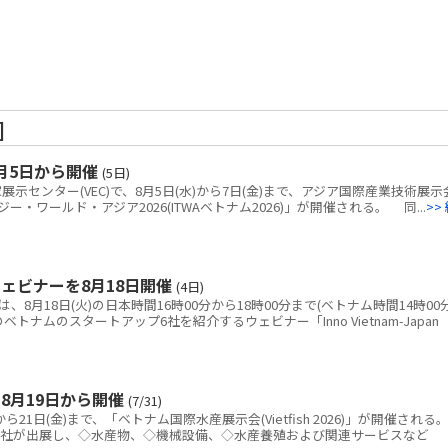
]
月5日から開催
(5日)
センター(VEC)で、8月5日(水)から7日(金)まで、アジア国際産業技術展示
・ワールド・アジア2026(ITWAベトナム2026)」が開催される。 同...
>>
ェビナーを8月18日開催
(4日)
8月18日(火)の日本時間16時00分から18時00分まで(ベトナム時間14時00
ベトナムのスタートアップ6社を紹介するウェビナー「Inno Vietnam-Japan
8月19日から開催
(7/31)
21日(金)まで、「ベトナム国際水産展示会(Vietfish 2026)」が開催される
0社が出展し、◇水産物、◇機械設備、◇水産養殖および関連サービスなど