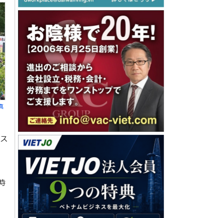
真
ェス
時
。