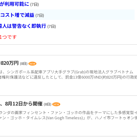
超が利用可能に
(7日)
とコスト増で減益
(7日)
国人は警告なく即執行
(7日)
1つです
820万円
(8日)
、シンガポール系配車アプリ大手グラブ(Grab)の現地法人グラブベトナム
、消費者権利保護法などに違反したとして、罰金13億6000万VND(約820万円)の行政
、8月12日から開催
(8日)
ンダの画家フィンセント・ファン・ゴッホの作品をテーマにした多感覚型
ゴッホ・タイムレス(Van Gogh Timeless)」が、ハノイ市フートゥオン