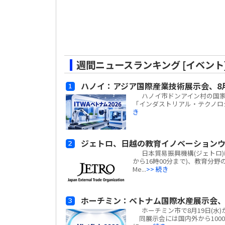
週間ニュースランキング [イベント
ハノイ：アジア国際産業技術展示会、8
ハノイ市ドンアイン村の国家展示
「インダストリアル・テクノロジー
き
ジェトロ、日越の教育イノベーションウ
日本貿易振興機構(ジェトロ)は、
から16時00分まで)、教育分野の
Me...
>> 続き
ホーチミン：ベトナム国際水産展示会、
ホーチミン市で8月19日(水)から
同展示会には国内外から100