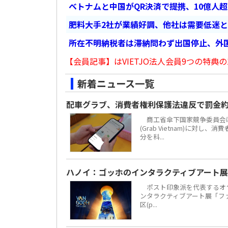
ベトナムと中国がQR決済で提携、10億人
肥料大手2社が業績好調、他社は需要低迷
所在不明納税者は滞納問わず出国停止、外
【会員記事】はVIETJO法人会員9つの特典の
新着ニュース一覧
配車グラブ、消費者権利保護法違反で罰金約
商工省傘下国家競争委員会は
(Grab Vietnam)に対し
分を科...
ハノイ：ゴッホのインタラクティブアート展
ポスト印象派を代表するオラ
ンタラクティブアート展「ファン・
区(p...