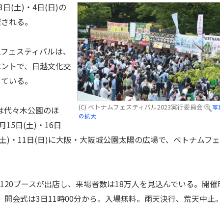
(土)・4日(日)の
催される。
フェスティバルは、
ベントで、日越文化交
している。
(C) ベトナムフェスティバル2023実行委員会
写
は代々木公園のほ
の拡大.
15日(土)・16日
(土)・11日(日)に大阪・大阪城公園太陽の広場で、ベトナムフ
20ブースが出店し、来場者数は18万人を見込んでいる。開催
で。開会式は3日11時00分から。入場無料。雨天決行、荒天中止