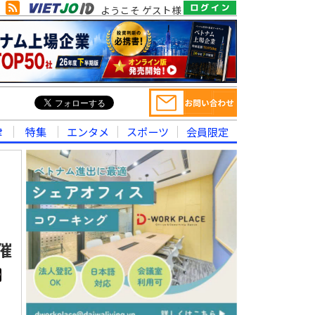
ようこそ ゲスト様
律
特集
エンタメ
スポーツ
会員限定
催