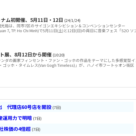
ナム初開催、5月11日・12日
(24/1/24)
光局は、同市7区のサイゴンエキシビション＆コンベンションセンター
nh, quan 7, TP. Ho Chi Minh)で5月11日(土)と12日(日)の両日に音楽フェス「S2O ソ
ト展、8月12日から開催
(10:20)
ンダの画家フィンセント・ファン・ゴッホの作品をテーマにした多感覚型イ
ホ・タイムレス(Van Gogh Timeless)」が、ハノイ市フートゥオン街区
 代理店60号店を開設
(7日)
産運用力で明暗
(7日)
会社株価の4倍超
(7日)