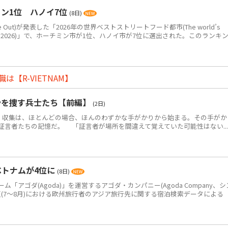
ン1位 ハノイ7位
(8日)
Out)が発表した「2026年の世界ベストストリートフード都市(The world’s
eet food in 2026)」で、ホーチミン市が1位、ハノイ市が7位に選出された。このランキ
【R-VIETNAM】
骨を捜す兵士たち【前編】
(2日)
・収集は、ほとんどの場合、ほんのわずかな手がかりから始まる。その手がか
証言者たちの記憶だ。 「証言者が場所を間違えて覚えていた可能性はない...
ベトナムが4位に
(8日)
アゴダ(Agoda)」を運営するアゴダ・カンパニー(Agoda Company、シ
年夏(7～8月)における欧州旅行者のアジア旅行先に関する宿泊検索データによる