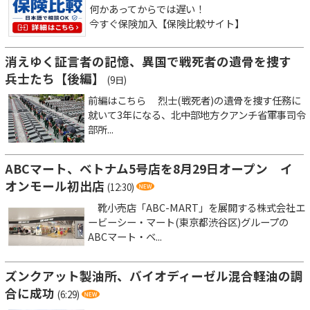
何かあってからでは遅い！
今すぐ保険加入【保険比較サイト】
消えゆく証言者の記憶、異国で戦死者の遺骨を捜す
兵士たち【後編】
(9日)
前編はこちら 烈士(戦死者)の遺骨を捜す任務に
就いて3年になる、北中部地方クアンチ省軍事司令
部所...
ABCマート、ベトナム5号店を8月29日オープン イ
オンモール初出店
(12:30)
靴小売店「ABC-MART」を展開する株式会社エ
ービーシー・マート(東京都渋谷区)グループの
ABCマート・ベ...
ズンクアット製油所、バイオディーゼル混合軽油の調
合に成功
(6:29)