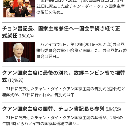
21日に死去した故チャン・ダイ・クアン国家主席
の後任を決め...
チョン書記長、国家主席兼任へ―国会手続き経て正
式就任
(18/10/4)
ハノイ市で2日、第12期(2016～2021年)共産党
執行委員会の第8回会議が開幕した。共産党執行委
員会は翌日...
クアン国家主席に最後の別れ、故郷ニンビン省で埋葬
式
(18/9/28)
21日に死去したチャン・ダイ・クアン国家主席の告別式(追悼式)と
埋葬式が、27日に行われた。告別式は午...
クアン国家主席の国葬、チョン書記長ら参列
(18/9/26)
21日に死去したチャン・ダイ・クアン国家主席の葬儀が、26日の
午前7時からハノイ市の国家葬儀場で執り...