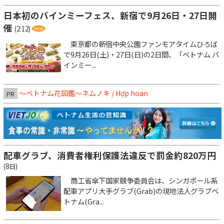
日本初のバインミーフェス、新宿で9月26日・27日開
催
(2:12)
東京都の新宿中央公園ファンモアタイムひろば
で9月26日(土)・27日(日)の2日間、「ベトナム バ
インミー...
～ベトナム花図鑑～ネムノキ / Hợp hoan
PR
配車グラブ、消費者権利保護法違反で罰金約820万円
(8日)
商工省傘下国家競争委員会は、シンガポール系
配車アプリ大手グラブ(Grab)の現地法人グラブベ
トナム(Gra...