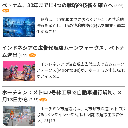
ベトナム、30年までに4つの戦略的技術を確立へ
(5:06)
政府は、2030年までに少なくとも4つの戦略的
技術を確立し、15の戦略的技術製品を開発・商業
化すること...
インドネシアの広告代理店ムーンフォークス、ベトナ
ム進出
(4:44)
インドネシアの独立系広告代理店であるムーン
フォークス(Moonfolks)が、ホーチミン市に現地
オフィスを...
ホーチミン：メトロ2号線工事で自動車通行規制、8
月13日から
(3:55)
ホーチミン市建設局は、同市都市鉄道(メトロ)2
号線(ベンタイン～タムルオン間)の建設工事に伴
い、8月13...