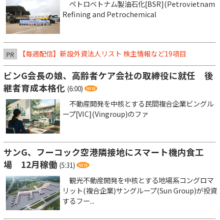
ペトロベトナム製油石化[BSR](Petrovietnam
Refining and Petrochemical
【毎週配信】新設外資法人リスト 株主情報など19項目
PR
ビンG会長の娘、高齢者ケア会社の取締役に就任 後
継者育成本格化
(6:00)
不動産開発を中核とする民間複合企業ビングル
ープ[VIC](Vingroup)のファ
サンG、フーコック空港隣接地にスマート機内食工
場 12月稼働
(5:31)
観光不動産開発を中核とする地場系コングロマ
リット(複合企業)サングループ(Sun Group)が投資
するフー...