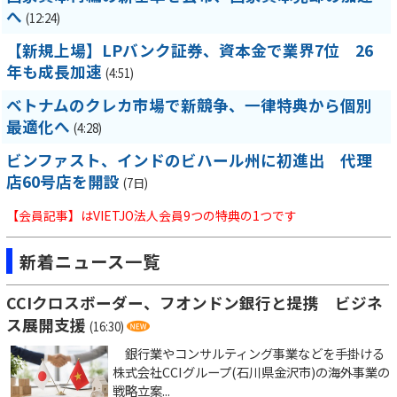
へ
(12:24)
【新規上場】LPバンク証券、資本金で業界7位 26
年も成長加速
(4:51)
ベトナムのクレカ市場で新競争、一律特典から個別
最適化へ
(4:28)
ビンファスト、インドのビハール州に初進出 代理
店60号店を開設
(7日)
【会員記事】はVIETJO法人会員9つの特典の1つです
新着ニュース一覧
CCIクロスボーダー、フオンドン銀行と提携 ビジネ
ス展開支援
(16:30)
銀行業やコンサルティング事業などを手掛ける
株式会社CCIグループ(石川県金沢市)の海外事業の
戦略立案...