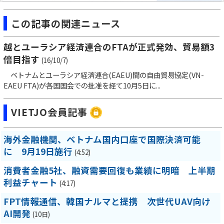
この記事の関連ニュース
越とユーラシア経済連合のFTAが正式発効、貿易額3
倍目指す
(16/10/7)
ベトナムとユーラシア経済連合(EAEU)間の自由貿易協定(VN-
EAEU FTA)が各国国会での批准を経て10月5日に...
VIETJO会員記事
海外金融機関、ベトナム国内口座で国際決済可能
に 9月19日施行
(4:52)
消費者金融5社、融資需要回復も業績に明暗 上半期
利益チャート
(4:17)
FPT情報通信、韓国ナルマと提携 次世代UAV向け
AI開発
(10日)