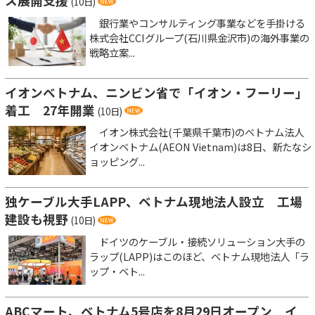
ス展開支援
(10日)
銀行業やコンサルティング事業などを手掛ける
株式会社CCIグループ(石川県金沢市)の海外事業の
戦略立案...
イオンベトナム、ニンビン省で「イオン・フーリー」
着工 27年開業
(10日)
イオン株式会社(千葉県千葉市)のベトナム法人
イオンベトナム(AEON Vietnam)は8日、新たなシ
ョッピング...
独ケーブル大手LAPP、ベトナム現地法人設立 工場
建設も視野
(10日)
ドイツのケーブル・接続ソリューション大手の
ラップ(LAPP)はこのほど、ベトナム現地法人「ラ
ップ・ベト...
ABCマート、ベトナム5号店を8月29日オープン イ