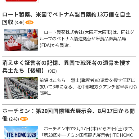
ロート製薬、米国でベトナム製目薬約13万個を自主
回収
(3:46)
ロート製薬株式会社(大阪府大阪市)は、同社グ
ループのベトナム製造拠点が米食品医薬品局
(FDA)から製造...
消えゆく証言者の記憶、異国で戦死者の遺骨を捜す
兵士たち【後編】
(9日)
前編はこちら 烈士(戦死者)の遺骨を捜す任務に
就いて3年になる、北中部地方クアンチ省軍事司令
部所...
ホーチミン：第20回国際観光展示会、8月27日から開
催
(2:43)
ホーチミン市で8月27日(木)から29日(土)まで、
「第20回ホーチミン国際観光展示会(ITE HCMC