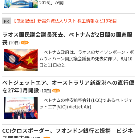
2026)」が開...
【毎週配信】新設外資法人リスト 株主情報など19項目
PR
ラオス国民議会議長死去、ベトナムが2日間の国家服
喪
(10日)
ベトナム政府は、ラオスのサイソンポーン・ポ
ムヴィハーン国民議会議長の死去に伴い、8月10
日と11日の2...
ベトジェットエア、オーストラリア新空港への直行便
を27年1月開設
(10日)
ベトナムの格安航空会社(LCC)であるベトジェ
ットエア[VJC](Vietjet Air)
CCIクロスボーダー、フオンドン銀行と提携 ビジネ