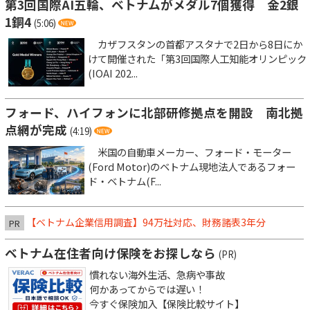
第3回国際AI五輪、ベトナムがメダル7個獲得 金2銀
1銅4
(5:06)
カザフスタンの首都アスタナで2日から8日にか
けて開催された「第3回国際人工知能オリンピック
(IOAI 202...
フォード、ハイフォンに北部研修拠点を開設 南北拠
点網が完成
(4:19)
米国の自動車メーカー、フォード・モーター
(Ford Motor)のベトナム現地法人であるフォー
ド・ベトナム(F...
【ベトナム企業信用調査】94万社対応、財務諸表3年分
PR
ベトナム在住者向け保険をお探しなら
(PR)
慣れない海外生活、急病や事故
何かあってからでは遅い！
今すぐ保険加入【保険比較サイト】