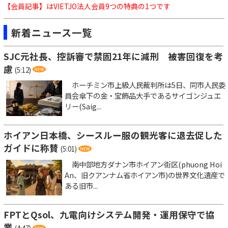
【会員記事】はVIETJO法人会員9つの特典の1つです
新着ニュース一覧
SJC元社長、控訴審で禁固21年に減刑 被害回復を考
慮
(5:12)
ホーチミン市上級人民裁判所は5日、同市人民委
員会傘下の金・宝飾品大手であるサイゴンジュエ
リー(Saig...
ホイアン日本橋、シースルー服の観光客に退去促した
ガイドに称賛
(5:01)
南中部地方ダナン市ホイアン街区(phuong Hoi
An、旧クアンナム省ホイアン市)の世界文化遺産で
ある旧市...
FPTとQsol、九電向けシステム開発・運用保守で協
業