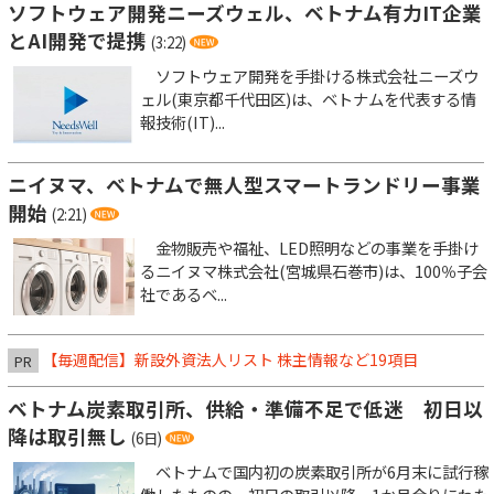
ソフトウェア開発ニーズウェル、ベトナム有力IT企業
とAI開発で提携
(3:22)
ソフトウェア開発を手掛ける株式会社ニーズウ
ェル(東京都千代田区)は、ベトナムを代表する情
報技術(IT)...
ニイヌマ、ベトナムで無人型スマートランドリー事業
開始
(2:21)
金物販売や福祉、LED照明などの事業を手掛け
るニイヌマ株式会社(宮城県石巻市)は、100％子会
社であるベ...
【毎週配信】新設外資法人リスト 株主情報など19項目
PR
ベトナム炭素取引所、供給・準備不足で低迷 初日以
降は取引無し
(6日)
ベトナムで国内初の炭素取引所が6月末に試行稼