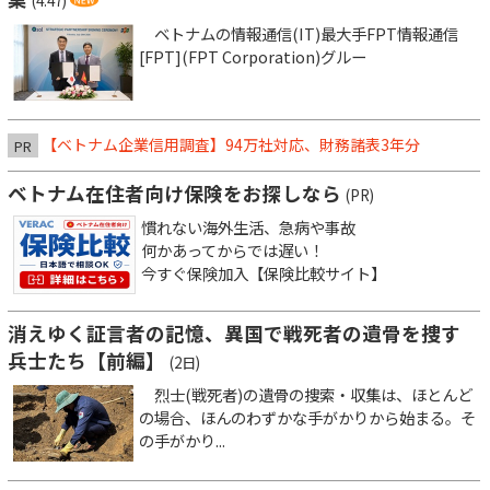
(4:47)
ベトナムの情報通信(IT)最大手FPT情報通信
[FPT](FPT Corporation)グルー
【ベトナム企業信用調査】94万社対応、財務諸表3年分
PR
ベトナム在住者向け保険をお探しなら
(PR)
慣れない海外生活、急病や事故
何かあってからでは遅い！
今すぐ保険加入【保険比較サイト】
消えゆく証言者の記憶、異国で戦死者の遺骨を捜す
兵士たち【前編】
(2日)
烈士(戦死者)の遺骨の捜索・収集は、ほとんど
の場合、ほんのわずかな手がかりから始まる。そ
の手がかり...