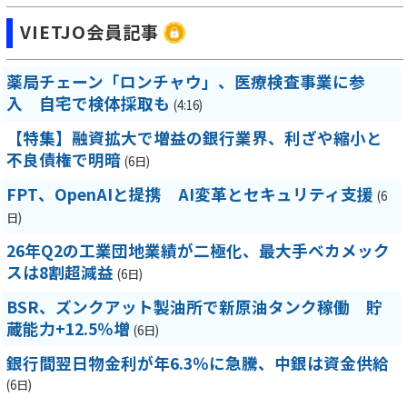
VIETJO会員記事
薬局チェーン「ロンチャウ」、医療検査事業に参
入 自宅で検体採取も
(4:16)
【特集】融資拡大で増益の銀行業界、利ざや縮小と
不良債権で明暗
(6日)
FPT、OpenAIと提携 AI変革とセキュリティ支援
(6
日)
26年Q2の工業団地業績が二極化、最大手ベカメック
スは8割超減益
(6日)
BSR、ズンクアット製油所で新原油タンク稼働 貯
蔵能力+12.5％増
(6日)
銀行間翌日物金利が年6.3％に急騰、中銀は資金供給
(6日)