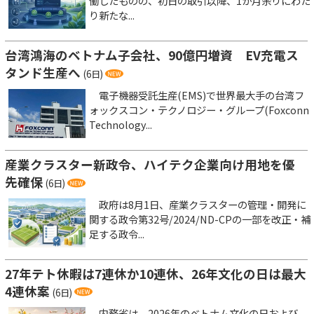
働したものの、初日の取引以降、1か月余りにわた
り新たな...
台湾鴻海のベトナム子会社、90億円増資 EV充電ス
タンド生産へ
(6日)
電子機器受託生産(EMS)で世界最大手の台湾フ
ォックスコン・テクノロジー・グループ(Foxconn
Technology...
産業クラスター新政令、ハイテク企業向け用地を優
先確保
(6日)
政府は8月1日、産業クラスターの管理・開発に
関する政令第32号/2024/ND-CPの一部を改正・補
足する政令...
27年テト休暇は7連休か10連休、26年文化の日は最大
4連休案
(6日)
内務省は、2026年のベトナム文化の日および