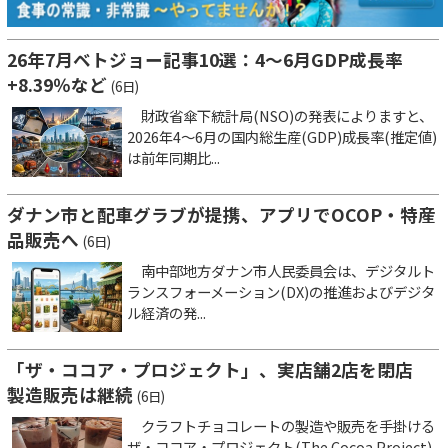
26年7月ベトジョー記事10選：4～6月GDP成長率
+8.39％など
(6日)
財政省傘下統計局(NSO)の発表によりますと、
2026年4～6月の国内総生産(GDP)成長率(推定値)
は前年同期比...
ダナン市と配車グラブが提携、アプリでOCOP・特産
品販売へ
(6日)
南中部地方ダナン市人民委員会は、デジタルト
ランスフォーメーション(DX)の推進およびデジタ
ル経済の発...
「ザ・ココア・プロジェクト」、実店舗2店を閉店
製造販売は継続
(6日)
クラフトチョコレートの製造や販売を手掛ける
ザ・ココア・プロジェクト(The Cocoa Project)