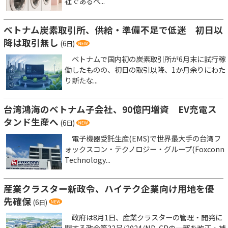
社であるベ...
ベトナム炭素取引所、供給・準備不足で低迷 初日以
降は取引無し
(6日)
ベトナムで国内初の炭素取引所が6月末に試行稼
働したものの、初日の取引以降、1か月余りにわた
り新たな...
台湾鴻海のベトナム子会社、90億円増資 EV充電ス
タンド生産へ
(6日)
電子機器受託生産(EMS)で世界最大手の台湾フ
ォックスコン・テクノロジー・グループ(Foxconn
Technology...
産業クラスター新政令、ハイテク企業向け用地を優
先確保
(6日)
政府は8月1日、産業クラスターの管理・開発に
関する政令第32号/2024/ND-CPの一部を改正・補