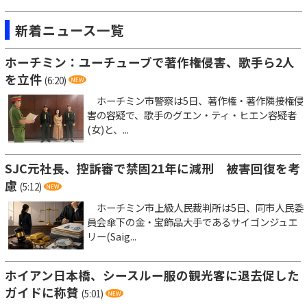
新着ニュース一覧
ホーチミン：ユーチューブで著作権侵害、歌手ら2人
を立件
(6:20)
ホーチミン市警察は5日、著作権・著作隣接権侵
害の容疑で、歌手のグエン・ティ・ヒエン容疑者
(女)と、...
SJC元社長、控訴審で禁固21年に減刑 被害回復を考
慮
(5:12)
ホーチミン市上級人民裁判所は5日、同市人民委
員会傘下の金・宝飾品大手であるサイゴンジュエ
リー(Saig...
ホイアン日本橋、シースルー服の観光客に退去促した
ガイドに称賛
(5:01)