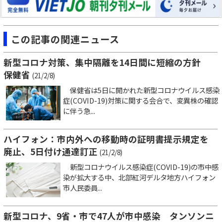
この記事の関連ニュース
新型コロナ対策、集中隔離を14日間に短縮の方針
保健省
(21/2/8)
保健省は5日に開かれた新型コロナウイルス感染
症(COVID-19)対策に関する会合で、変異株の確認
に伴う急...
ハイフォン：市内外への移動時の証明書提示規定を
廃止、5日付け通達訂正
(21/2/8)
新型コロナウイルス感染症(COVID-19)の市中感
染が拡大する中、北部紅河デルタ地方ハイフォン
市人民委員...
新型コロナ、9省・市で47人が市中感染 タンソンニ