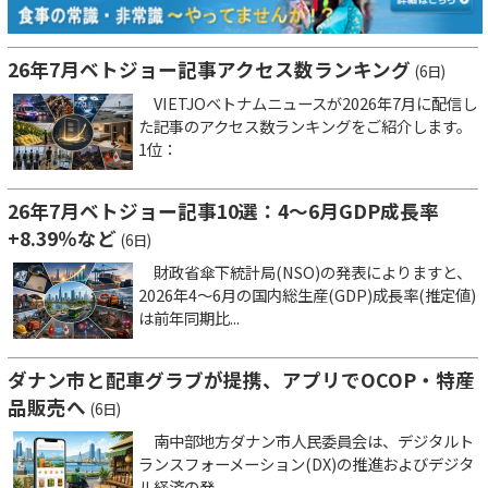
26年7月ベトジョー記事アクセス数ランキング
(6日)
VIETJOベトナムニュースが2026年7月に配信し
た記事のアクセス数ランキングをご紹介します。
1位：
26年7月ベトジョー記事10選：4～6月GDP成長率
+8.39％など
(6日)
財政省傘下統計局(NSO)の発表によりますと、
2026年4～6月の国内総生産(GDP)成長率(推定値)
は前年同期比...
ダナン市と配車グラブが提携、アプリでOCOP・特産
品販売へ
(6日)
南中部地方ダナン市人民委員会は、デジタルト
ランスフォーメーション(DX)の推進およびデジタ
ル経済の発...