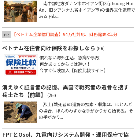
南中部地方ダナン市ホイアン街区(phuong Hoi
An、旧クアンナム省ホイアン市)の世界文化遺産で
ある旧市...
【ベトナム企業信用調査】94万社対応、財務諸表3年分
PR
ベトナム在住者向け保険をお探しなら
(PR)
慣れない海外生活、急病や事故
何かあってからでは遅い！
今すぐ保険加入【保険比較サイト】
消えゆく証言者の記憶、異国で戦死者の遺骨を捜す
兵士たち【前編】
(2日)
烈士(戦死者)の遺骨の捜索・収集は、ほとんど
の場合、ほんのわずかな手がかりから始まる。そ
の手がかり...
FPTとQsol、九電向けシステム開発・運用保守で協