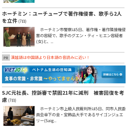
ホーチミン：ユーチューブで著作権侵害、歌手ら2人
を立件
(7日)
ホーチミン市警察は5日、著作権・著作隣接権侵
害の容疑で、歌手のグエン・ティ・ヒエン容疑者
(女)と、...
漢越語は中国語より日本語の音読みに近い！
PR
SJC元社長、控訴審で禁固21年に減刑 被害回復を考
慮
(7日)
ホーチミン市上級人民裁判所は5日、同市人民委
員会傘下の金・宝飾品大手であるサイゴンジュエ
リー(Saig...