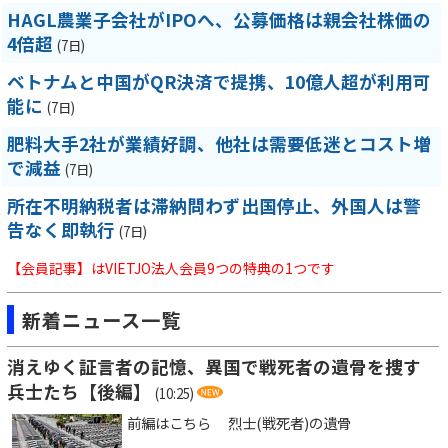
HAGL農業子会社がIPOへ、公募価格は親会社株価の
4倍超
(7日)
ベトナムと中国がQR決済で提携、10億人超が利用可
能に
(7日)
肥料大手2社が業績好調、他社は需要低迷とコスト増
で減益
(7日)
所在不明納税者は滞納問わず出国停止、外国人は警
告なく即執行
(7日)
【会員記事】はVIETJO法人会員9つの特典の1つです
新着ニュース一覧
消えゆく証言者の記憶、異国で戦死者の遺骨を捜す
兵士たち【後編】
(10:25)
前編はこちら 烈士(戦死者)の遺骨