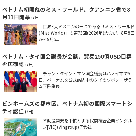
ベトナム初開催のミス・ワールド、クアンニン省で8
月11日開幕
(7日)
世界3大ミスコンの一つである「ミス・ワールド
(Miss World)」の第73回(2026年)大会が、8月8日
から9月5...
ベトナム・タイ国会議長が会談、貿易250億USD目標
を再確認
(7日)
チャン・タイン・マン国会議長はハノイ市で5
日、ベトナムを公式訪問中のタイのソポン・ザラ
ム下院議長...
ビンホームズの都市区、ベトナム初の国際スマートシ
ティ認証
(7日)
不動産開発を中核とする民間複合企業ビングル
ープ[VIC](Vingroup)子会社