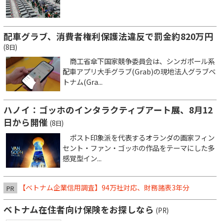
配車グラブ、消費者権利保護法違反で罰金約820万円
(8日)
商工省傘下国家競争委員会は、シンガポール系
配車アプリ大手グラブ(Grab)の現地法人グラブベ
トナム(Gra...
ハノイ：ゴッホのインタラクティブアート展、8月12
日から開催
(8日)
ポスト印象派を代表するオランダの画家フィン
セント・ファン・ゴッホの作品をテーマにした多
感覚型イン...
【ベトナム企業信用調査】94万社対応、財務諸表3年分
PR
ベトナム在住者向け保険をお探しなら
(PR)