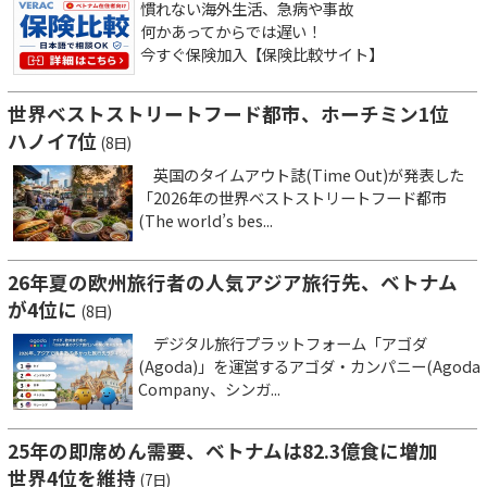
慣れない海外生活、急病や事故
何かあってからでは遅い！
今すぐ保険加入【保険比較サイト】
世界ベストストリートフード都市、ホーチミン1位
ハノイ7位
(8日)
英国のタイムアウト誌(Time Out)が発表した
「2026年の世界ベストストリートフード都市
(The world’s bes...
26年夏の欧州旅行者の人気アジア旅行先、ベトナム
が4位に
(8日)
デジタル旅行プラットフォーム「アゴダ
(Agoda)」を運営するアゴダ・カンパニー(Agoda
Company、シンガ...
25年の即席めん需要、ベトナムは82.3億食に増加
世界4位を維持
(7日)