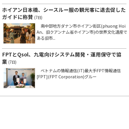
ホイアン日本橋、シースルー服の観光客に退去促した
ガイドに称賛
(7日)
南中部地方ダナン市ホイアン街区(phuong Hoi
An、旧クアンナム省ホイアン市)の世界文化遺産で
ある旧市...
FPTとQsol、九電向けシステム開発・運用保守で協
業
(7日)
ベトナムの情報通信(IT)最大手FPT情報通信
[FPT](FPT Corporation)グルー