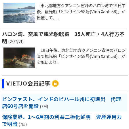
東北部地方クアンニン省沖のハロン湾で19日午
後、観光船「ビンサイン58号(Vinh Xanh 58)」が
転覆して、...
ハロン湾、突風で観光船転覆 35人死亡・4人行方不
明
(25/7/21)
19日午後、東北部地方クアンニン省沖のハロン
湾で観光船「ビンサイン58号(Vinh Xanh 58)」が
突風により...
VIETJO会員記事
ビンファスト、インドのビハール州に初進出 代理
店60号店を開設
(7日)
保険業界、1～6月期の利益二極化鮮明 資産運用力
で明暗
(7日)