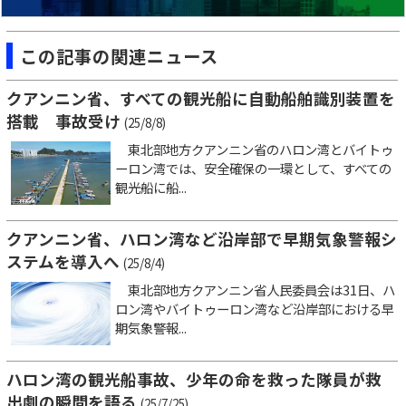
この記事の関連ニュース
クアンニン省、すべての観光船に自動船舶識別装置を
搭載 事故受け
(25/8/8)
東北部地方クアンニン省のハロン湾とバイトゥ
ーロン湾では、安全確保の一環として、すべての
観光船に船...
クアンニン省、ハロン湾など沿岸部で早期気象警報シ
ステムを導入へ
(25/8/4)
東北部地方クアンニン省人民委員会は31日、ハ
ロン湾やバイトゥーロン湾など沿岸部における早
期気象警報...
ハロン湾の観光船事故、少年の命を救った隊員が救
出劇の瞬間を語る
(25/7/25)