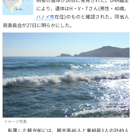
明者の遺体が26日に発見された。DNA鑑定
により、遺体はH・V・Tさん(男性・40歳、
在住)のものと確認された。同省人
ハノイ市
民委員会が27日に明らかにした。
イメージ写真
転覆した観光船には、観光客46人と乗組員3人の計49人