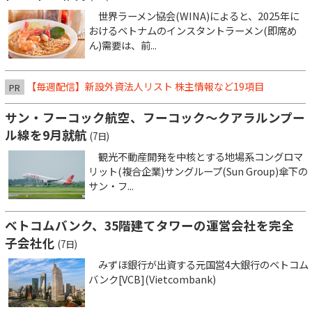
世界ラーメン協会(WINA)によると、2025年に
おけるベトナムのインスタントラーメン(即席め
ん)需要は、前...
【毎週配信】新設外資法人リスト 株主情報など19項目
PR
サン・フーコック航空、フーコック～クアラルンプー
ル線を9月就航
(7日)
観光不動産開発を中核とする地場系コングロマ
リット(複合企業)サングループ(Sun Group)傘下の
サン・フ...
ベトコムバンク、35階建てタワーの運営会社を完全
子会社化
(7日)
みずほ銀行が出資する元国営4大銀行のベトコム
バンク[VCB](Vietcombank)