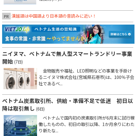
漢越語は中国語より日本語の音読みに近い！
PR
ニイヌマ、ベトナムで無人型スマートランドリー事業
開始
(7日)
金物販売や福祉、LED照明などの事業を手掛け
るニイヌマ株式会社(宮城県石巻市)は、100％子会
社であるベ...
ベトナム炭素取引所、供給・準備不足で低迷 初日以
降は取引無し
(6日)
ベトナムで国内初の炭素取引所が6月末に試行稼
働したものの、初日の取引以降、1か月余りにわた
り新たな...