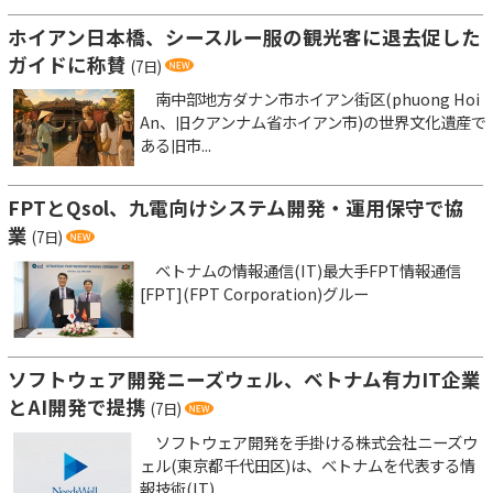
ホイアン日本橋、シースルー服の観光客に退去促した
ガイドに称賛
(7日)
南中部地方ダナン市ホイアン街区(phuong Hoi
An、旧クアンナム省ホイアン市)の世界文化遺産で
ある旧市...
FPTとQsol、九電向けシステム開発・運用保守で協
業
(7日)
ベトナムの情報通信(IT)最大手FPT情報通信
[FPT](FPT Corporation)グルー
ソフトウェア開発ニーズウェル、ベトナム有力IT企業
とAI開発で提携
(7日)
ソフトウェア開発を手掛ける株式会社ニーズウ
ェル(東京都千代田区)は、ベトナムを代表する情
報技術(IT)...