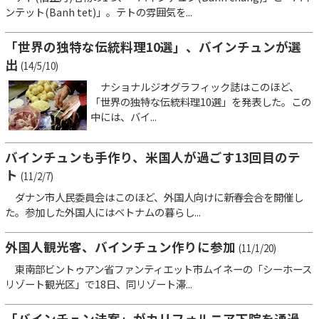
ンテット(Banh tet)」。テトの雰囲気を...
「世界の独特な伝統料理10選」、バインチュンが選
出
(14/5/10)
ナショナルジオグラフィック誌はこのほど、
「世界の独特な伝統料理10選」を発表した。この
中には、バイ...
バインチュンも手作り、米国人が過ごす13回目のテ
ト
(11/2/7)
ダナン市人民委員会はこのほど、外国人向けに新春会合を開催し
た。参加した外国人にはベトナムの暮らし...
外国人観光客、バインチュン作りに参加
(11/1/20)
東南部ビントゥアン省ファンティエット市ムイネーの「シーホース
リゾート観光区」で18日、同リゾート滞...
「バインチュン法案」がカリフォルニア下院を通過