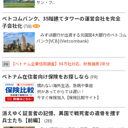
サン・フ...
ベトコムバンク、35階建てタワーの運営会社を完全
子会社化
(7日)
みずほ銀行が出資する元国営4大銀行のベトコム
バンク[VCB](Vietcombank)
【ベトナム企業信用調査】94万社対応、財務諸表3年分
PR
ベトナム在住者向け保険をお探しなら
(PR)
慣れない海外生活、急病や事故
何かあってからでは遅い！
今すぐ保険加入【保険比較サイト】
消えゆく証言者の記憶、異国で戦死者の遺骨を捜す
兵士たち【前編】
(2日)