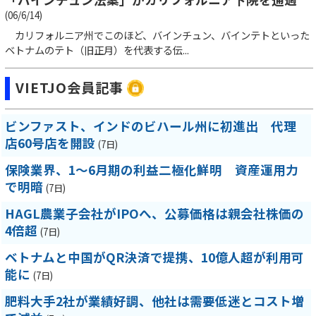
(06/6/14)
カリフォルニア州でこのほど、バインチュン、バインテトといった
ベトナムのテト（旧正月）を代表する伝...
VIETJO会員記事
ビンファスト、インドのビハール州に初進出 代理
店60号店を開設
(7日)
保険業界、1～6月期の利益二極化鮮明 資産運用力
で明暗
(7日)
HAGL農業子会社がIPOへ、公募価格は親会社株価の
4倍超
(7日)
ベトナムと中国がQR決済で提携、10億人超が利用可
能に
(7日)
肥料大手2社が業績好調、他社は需要低迷とコスト増