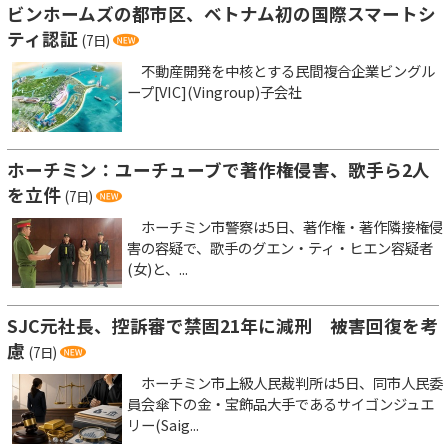
ビンホームズの都市区、ベトナム初の国際スマートシ
ティ認証
(7日)
不動産開発を中核とする民間複合企業ビングル
ープ[VIC](Vingroup)子会社
ホーチミン：ユーチューブで著作権侵害、歌手ら2人
を立件
(7日)
ホーチミン市警察は5日、著作権・著作隣接権侵
害の容疑で、歌手のグエン・ティ・ヒエン容疑者
(女)と、...
SJC元社長、控訴審で禁固21年に減刑 被害回復を考
慮
(7日)
ホーチミン市上級人民裁判所は5日、同市人民委
員会傘下の金・宝飾品大手であるサイゴンジュエ
リー(Saig...