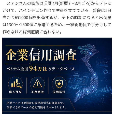
スアンさんの家族は旧暦7月(新暦7～8月ごろ)からテトに
かけて、バインチュン作りで生計を立てている。普段は1日
当たり約1000個を出荷するが、テトの時期になると出荷量
は1300～1500個に急増するため、一家総動員で手分けして
作らなければ到底間に合わない。