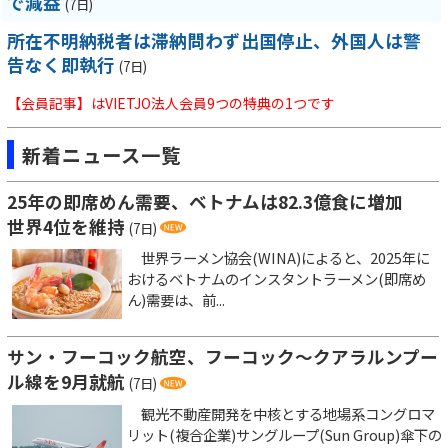
で減益
(7日)
所在不明納税者は滞納問わず出国停止、外国人は警
告なく即執行
(7日)
【会員記事】はVIETJO法人会員9つの特典の1つです
新着ニュース一覧
25年の即席めん需要、ベトナムは82.3億食に増加
世界4位を維持
(7日)
世界ラーメン協会(WINA)によると、2025年に
おけるベトナムのインスタントラーメン(即席め
ん)需要は、前...
サン・フーコック航空、フーコック～クアラルンプー
ル線を9月就航
(7日)
観光不動産開発を中核とする地場系コングロマ
リット(複合企業)サングループ(Sun Group)傘下の