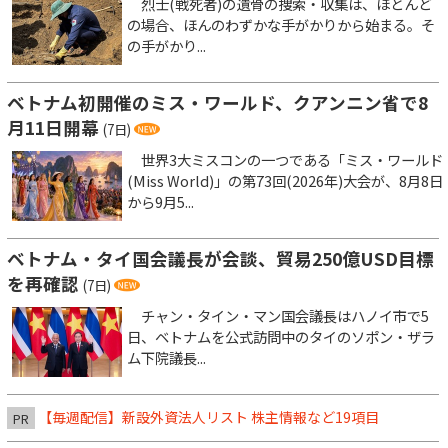
烈士(戦死者)の遺骨の捜索・収集は、ほとんど
の場合、ほんのわずかな手がかりから始まる。そ
の手がかり...
ベトナム初開催のミス・ワールド、クアンニン省で8
月11日開幕
(7日)
世界3大ミスコンの一つである「ミス・ワールド
(Miss World)」の第73回(2026年)大会が、8月8日
から9月5...
ベトナム・タイ国会議長が会談、貿易250億USD目標
を再確認
(7日)
チャン・タイン・マン国会議長はハノイ市で5
日、ベトナムを公式訪問中のタイのソポン・ザラ
ム下院議長...
【毎週配信】新設外資法人リスト 株主情報など19項目
PR