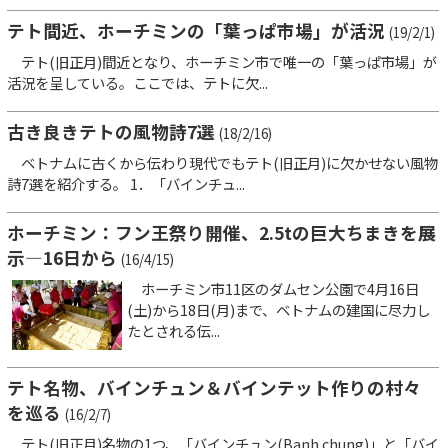
テト間近、ホーチミンの「葉っぱ市場」が活況
(19/2/1)
テト(旧正月)間近となり、ホーチミン市で唯一の「葉っぱ市場」が
活況を呈している。ここでは、テトに欠...
古き良きテトの風物詩7選
(18/2/16)
ベトナムに古くから伝わり現代でもテト(旧正月)に欠かせない風物
詩7選を紹介する。 1．「バインチュ...
ホーチミン：フン王祭り開催、2.5tの巨大ちまきを展
示―16日から
(16/4/15)
ホーチミン市11区のダムセン公園で4月16日
(土)から18日(月)まで、ベトナムの建国に尽力し
たとされる伝...
テト名物、バインチュン＆バインテット作りの村々
を巡る
(16/2/7)
テト(旧正月)名物の1つ、「バインチュン(Banh chung)」と「バイ