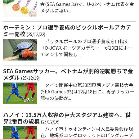
会(SEA Games 33)で、U-22ベトナム代表を金
メダルに導い...
ホーチミン：プロ選手養成のピックルボールアカデ
ミー開校
(25/12/22)
ピックルボールのプロ選手養成を目指す
「D-JOYスポーツアカデミー」が13日にホー
チミン市で開校し...
SEA Gamesサッカー、ベトナムが劇的逆転勝ちで金
メダル
(25/12/19)
タイで開催中の第33回東南アジア競技大会
(SEA Games 33)は12月18日に、男子サッカー
競技の決勝が...
ハノイ：13.5万人収容の巨大スタジアム建設へ、世
界2番目の規模
(25/12/16)
ハノイ市トゥオンティン村人民委員会は現
在、地場系コングロマリットのビングループ