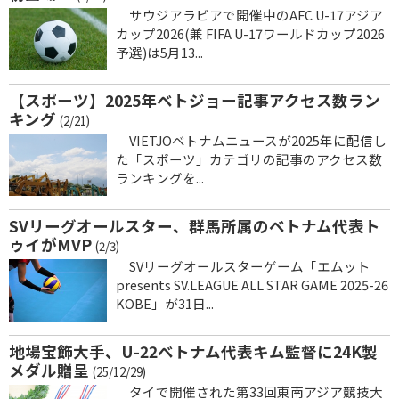
サウジアラビアで開催中のAFC U-17アジア
カップ2026(兼 FIFA U-17ワールドカップ2026
予選)は5月13...
【スポーツ】2025年ベトジョー記事アクセス数ラン
キング
(2/21)
VIETJOベトナムニュースが2025年に配信し
た「スポーツ」カテゴリの記事のアクセス数
ランキングを...
SVリーグオールスター、群馬所属のベトナム代表ト
ゥイがMVP
(2/3)
SVリーグオールスターゲーム「エムット
presents SV.LEAGUE ALL STAR GAME 2025-26
KOBE」が31日...
地場宝飾大手、U-22ベトナム代表キム監督に24K製
メダル贈呈
(25/12/29)
タイで開催された第33回東南アジア競技大