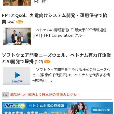
ある旧市...
FPTとQsol、九電向けシステム開発・運用保守で協
業
(4:47)
ベトナムの情報通信(IT)最大手FPT情報通信
[FPT](FPT Corporation)グルー
ソフトウェア開発ニーズウェル、ベトナム有力IT企業
とAI開発で提携
(3:22)
ソフトウェア開発を手掛ける株式会社ニーズウ
ェル(東京都千代田区)は、ベトナムを代表する情
報技術(IT)...
漢越語は中国語より日本語の音読みに近い！
PR