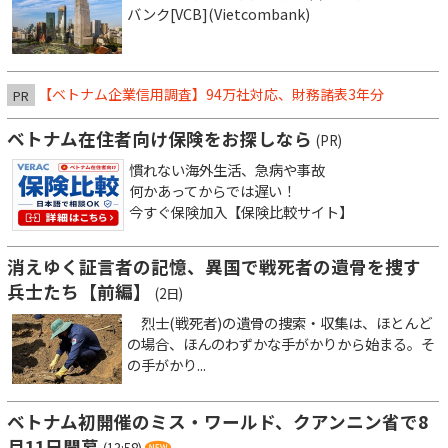
バンク[VCB](Vietcombank)
【ベトナム企業信用調査】94万社対応、財務諸表3年分
PR
ベトナム在住者向け保険をお探しなら
(PR)
慣れない海外生活、急病や事故
何かあってからでは遅い！
今すぐ保険加入【保険比較サイト】
消えゆく証言者の記憶、異国で戦死者の遺骨を捜す
兵士たち【前編】
(2日)
烈士(戦死者)の遺骨の捜索・収集は、ほとんど
の場合、ほんのわずかな手がかりから始まる。そ
の手がかり...
ベトナム初開催のミス・ワールド、クアンニン省で8
月11日開幕