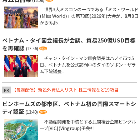
(13:58)
世界3大ミスコンの一つである「ミス・ワールド
(Miss World)」の第73回(2026年)大会が、8月8日
から9月5...
ベトナム・タイ国会議長が会談、貿易250億USD目標
を再確認
(13:56)
チャン・タイン・マン国会議長はハノイ市で5
日、ベトナムを公式訪問中のタイのソポン・ザラ
ム下院議長...
【毎週配信】新設外資法人リスト 株主情報など19項目
PR
ビンホームズの都市区、ベトナム初の国際スマートシ
ティ認証
(13:40)
不動産開発を中核とする民間複合企業ビングル
ープ[VIC](Vingroup)子会社