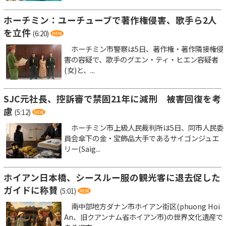
ホーチミン：ユーチューブで著作権侵害、歌手ら2人
を立件
(6:20)
ホーチミン市警察は5日、著作権・著作隣接権侵
害の容疑で、歌手のグエン・ティ・ヒエン容疑者
(女)と、...
SJC元社長、控訴審で禁固21年に減刑 被害回復を考
慮
(5:12)
ホーチミン市上級人民裁判所は5日、同市人民委
員会傘下の金・宝飾品大手であるサイゴンジュエ
リー(Saig...
ホイアン日本橋、シースルー服の観光客に退去促した
ガイドに称賛
(5:01)
南中部地方ダナン市ホイアン街区(phuong Hoi
An、旧クアンナム省ホイアン市)の世界文化遺産で