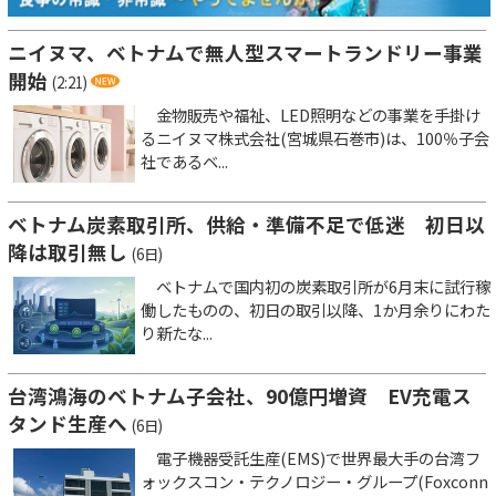
ニイヌマ、ベトナムで無人型スマートランドリー事業
開始
(2:21)
金物販売や福祉、LED照明などの事業を手掛け
るニイヌマ株式会社(宮城県石巻市)は、100％子会
社であるベ...
ベトナム炭素取引所、供給・準備不足で低迷 初日以
降は取引無し
(6日)
ベトナムで国内初の炭素取引所が6月末に試行稼
働したものの、初日の取引以降、1か月余りにわた
り新たな...
台湾鴻海のベトナム子会社、90億円増資 EV充電ス
タンド生産へ
(6日)
電子機器受託生産(EMS)で世界最大手の台湾フ
ォックスコン・テクノロジー・グループ(Foxconn