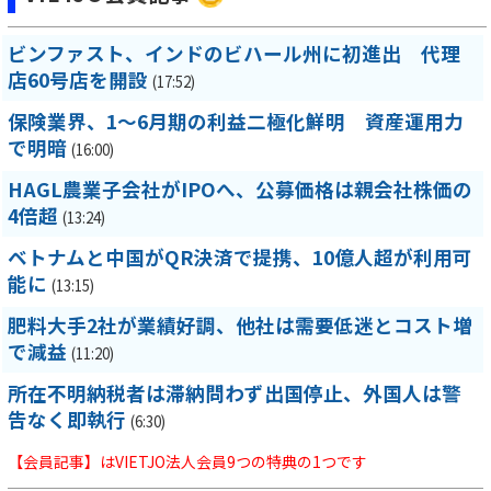
ビンファスト、インドのビハール州に初進出 代理
店60号店を開設
(17:52)
保険業界、1～6月期の利益二極化鮮明 資産運用力
で明暗
(16:00)
HAGL農業子会社がIPOへ、公募価格は親会社株価の
4倍超
(13:24)
ベトナムと中国がQR決済で提携、10億人超が利用可
能に
(13:15)
肥料大手2社が業績好調、他社は需要低迷とコスト増
で減益
(11:20)
所在不明納税者は滞納問わず出国停止、外国人は警
告なく即執行
(6:30)
【会員記事】はVIETJO法人会員9つの特典の1つです