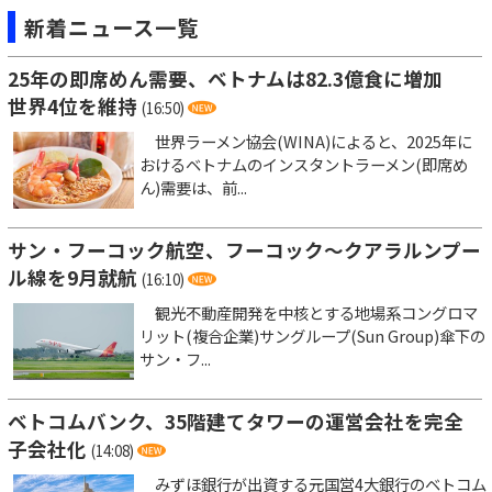
新着ニュース一覧
25年の即席めん需要、ベトナムは82.3億食に増加
世界4位を維持
(16:50)
世界ラーメン協会(WINA)によると、2025年に
おけるベトナムのインスタントラーメン(即席め
ん)需要は、前...
サン・フーコック航空、フーコック～クアラルンプー
ル線を9月就航
(16:10)
観光不動産開発を中核とする地場系コングロマ
リット(複合企業)サングループ(Sun Group)傘下の
サン・フ...
ベトコムバンク、35階建てタワーの運営会社を完全
子会社化
(14:08)
みずほ銀行が出資する元国営4大銀行のベトコム