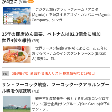
が4位に
(8:38)
デジタル旅行プラットフォーム「アゴダ
(Agoda)」を運営するアゴダ・カンパニー(Agoda
Company、シンガ...
25年の即席めん需要、ベトナムは82.3億食に増加
世界4位を維持
(7日)
世界ラーメン協会(WINA)によると、2025年に
おけるベトナムのインスタントラーメン(即席め
ん)需要は、前...
【毎週配信】新設外資法人リスト 株主情報など19項目
PR
サン・フーコック航空、フーコック～クアラルンプー
ル線を9月就航
(7日)
観光不動産開発を中核とする地場系コングロマ
リット(複合企業)サングループ(Sun Group)傘下の
サン・フ...