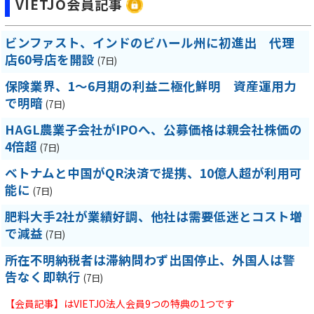
VIETJO会員記事
ビンファスト、インドのビハール州に初進出 代理
店60号店を開設
(7日)
保険業界、1～6月期の利益二極化鮮明 資産運用力
で明暗
(7日)
HAGL農業子会社がIPOへ、公募価格は親会社株価の
4倍超
(7日)
ベトナムと中国がQR決済で提携、10億人超が利用可
能に
(7日)
肥料大手2社が業績好調、他社は需要低迷とコスト増
で減益
(7日)
所在不明納税者は滞納問わず出国停止、外国人は警
告なく即執行
(7日)
【会員記事】はVIETJO法人会員9つの特典の1つです