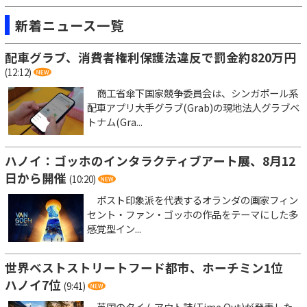
新着ニュース一覧
配車グラブ、消費者権利保護法違反で罰金約820万円
(12:12)
商工省傘下国家競争委員会は、シンガポール系
配車アプリ大手グラブ(Grab)の現地法人グラブベ
トナム(Gra...
ハノイ：ゴッホのインタラクティブアート展、8月12
日から開催
(10:20)
ポスト印象派を代表するオランダの画家フィン
セント・ファン・ゴッホの作品をテーマにした多
感覚型イン...
世界ベストストリートフード都市、ホーチミン1位
ハノイ7位
(9:41)
英国のタイムアウト誌(Time Out)が発表した