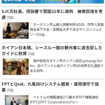
SJC元社長、控訴審で禁固21年に減刑 被害回復を考
慮
(7日)
ホーチミン市上級人民裁判所は5日、同市人民委
員会傘下の金・宝飾品大手であるサイゴンジュエ
リー(Saig...
ホイアン日本橋、シースルー服の観光客に退去促した
ガイドに称賛
(7日)
南中部地方ダナン市ホイアン街区(phuong Hoi
An、旧クアンナム省ホイアン市)の世界文化遺産で
ある旧市...
FPTとQsol、九電向けシステム開発・運用保守で協
業
(7日)
ベトナムの情報通信(IT)最大手FPT情報通信
[FPT](FPT Corporation)グルー