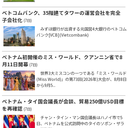
ベトコムバンク、35階建てタワーの運営会社を完全
子会社化
(7日)
みずほ銀行が出資する元国営4大銀行のベトコム
バンク[VCB](Vietcombank)
ベトナム初開催のミス・ワールド、クアンニン省で8
月11日開幕
(7日)
世界3大ミスコンの一つである「ミス・ワールド
(Miss World)」の第73回(2026年)大会が、8月8日
から9月5...
ベトナム・タイ国会議長が会談、貿易250億USD目標
を再確認
(7日)
チャン・タイン・マン国会議長はハノイ市で5
日、ベトナムを公式訪問中のタイのソポン・ザラ