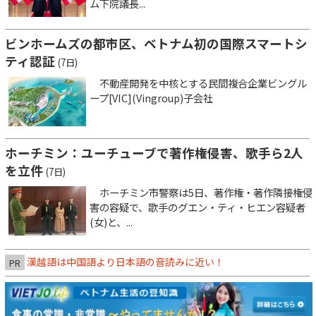
ム下院議長...
ビンホームズの都市区、ベトナム初の国際スマートシ
ティ認証
(7日)
不動産開発を中核とする民間複合企業ビングル
ープ[VIC](Vingroup)子会社
ホーチミン：ユーチューブで著作権侵害、歌手ら2人
を立件
(7日)
ホーチミン市警察は5日、著作権・著作隣接権侵
害の容疑で、歌手のグエン・ティ・ヒエン容疑者
(女)と、...
漢越語は中国語より日本語の音読みに近い！
PR