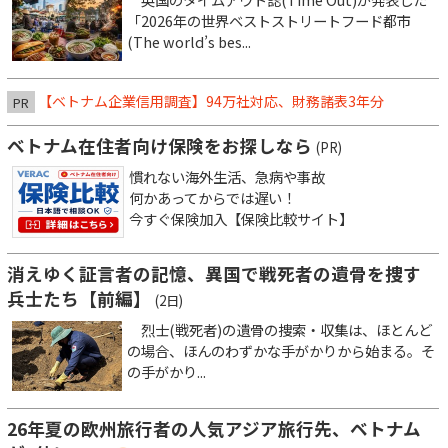
「2026年の世界ベストストリートフード都市
(The world’s bes...
【ベトナム企業信用調査】94万社対応、財務諸表3年分
PR
ベトナム在住者向け保険をお探しなら
(PR)
慣れない海外生活、急病や事故
何かあってからでは遅い！
今すぐ保険加入【保険比較サイト】
消えゆく証言者の記憶、異国で戦死者の遺骨を捜す
兵士たち【前編】
(2日)
烈士(戦死者)の遺骨の捜索・収集は、ほとんど
の場合、ほんのわずかな手がかりから始まる。そ
の手がかり...
26年夏の欧州旅行者の人気アジア旅行先、ベトナム