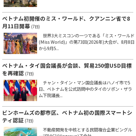
ベトナム初開催のミス・ワールド、クアンニン省で8
月11日開幕
(7日)
世界3大ミスコンの一つである「ミス・ワールド
(Miss World)」の第73回(2026年)大会が、8月8日
から9月5...
ベトナム・タイ国会議長が会談、貿易250億USD目標
を再確認
(7日)
チャン・タイン・マン国会議長はハノイ市で5
日、ベトナムを公式訪問中のタイのソポン・ザラ
ム下院議長...
ビンホームズの都市区、ベトナム初の国際スマートシ
ティ認証
(7日)
不動産開発を中核とする民間複合企業ビングル
ープ[VIC](Vingroup)子会社