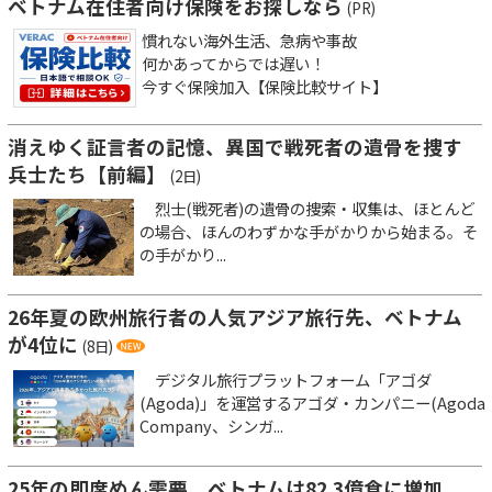
ベトナム在住者向け保険をお探しなら
(PR)
慣れない海外生活、急病や事故
何かあってからでは遅い！
今すぐ保険加入【保険比較サイト】
消えゆく証言者の記憶、異国で戦死者の遺骨を捜す
兵士たち【前編】
(2日)
烈士(戦死者)の遺骨の捜索・収集は、ほとんど
の場合、ほんのわずかな手がかりから始まる。そ
の手がかり...
26年夏の欧州旅行者の人気アジア旅行先、ベトナム
が4位に
(8日)
デジタル旅行プラットフォーム「アゴダ
(Agoda)」を運営するアゴダ・カンパニー(Agoda
Company、シンガ...
25年の即席めん需要、ベトナムは82.3億食に増加