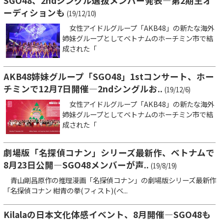
SGO48、2ndシングル選抜メンバー発表―第2期生オ
ーディションも
(19/12/10)
女性アイドルグループ「AKB48」の新たな海外
姉妹グループとしてベトナムのホーチミン市で結
成された「
AKB48姉妹グループ「SGO48」1stコンサート、ホー
チミンで12月7日開催―2ndシングルお..
(19/12/6)
女性アイドルグループ「AKB48」の新たな海外
姉妹グループとしてベトナムのホーチミン市で結
成された「
劇場版「名探偵コナン」シリーズ最新作、ベトナムで
8月23日公開―SGO48メンバーが声..
(19/8/19)
青山剛昌原作の推理漫画「名探偵コナン」の劇場版シリーズ最新作
「名探偵コナン 紺青の拳(フィスト)(ベ...
Kilalaの日本文化体感イベント、8月開催―SGO48も