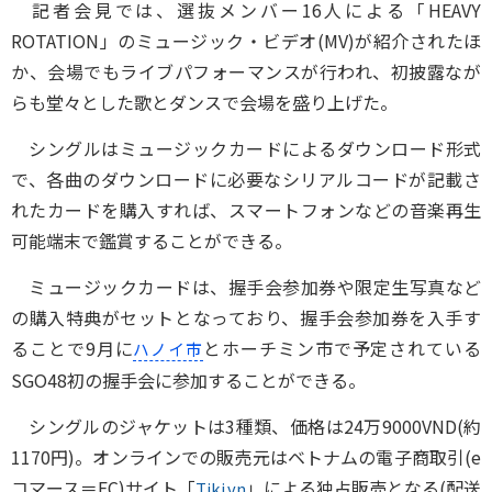
記者会見では、選抜メンバー16人による「HEAVY
ROTATION」のミュージック・ビデオ(MV)が紹介されたほ
か、会場でもライブパフォーマンスが行われ、初披露なが
らも堂々とした歌とダンスで会場を盛り上げた。
シングルはミュージックカードによるダウンロード形式
で、各曲のダウンロードに必要なシリアルコードが記載さ
れたカードを購入すれば、スマートフォンなどの音楽再生
可能端末で鑑賞することができる。
ミュージックカードは、握手会参加券や限定生写真など
の購入特典がセットとなっており、握手会参加券を入手す
ることで9月に
とホーチミン市で予定されている
ハノイ市
SGO48初の握手会に参加することができる。
シングルのジャケットは3種類、価格は24万9000VND(約
1170円)。オンラインでの販売元はベトナムの電子商取引(e
コマース＝EC)サイト「
」による独占販売となる(配送
Tiki.vn