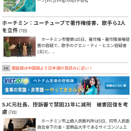
ホーチミン：ユーチューブで著作権侵害、歌手ら2人
を立件
(7日)
ホーチミン市警察は5日、著作権・著作隣接権侵
害の容疑で、歌手のグエン・ティ・ヒエン容疑者
(女)と、...
漢越語は中国語より日本語の音読みに近い！
PR
SJC元社長、控訴審で禁固21年に減刑 被害回復を考
慮
(7日)
ホーチミン市上級人民裁判所は5日、同市人民委
員会傘下の金・宝飾品大手であるサイゴンジュエ