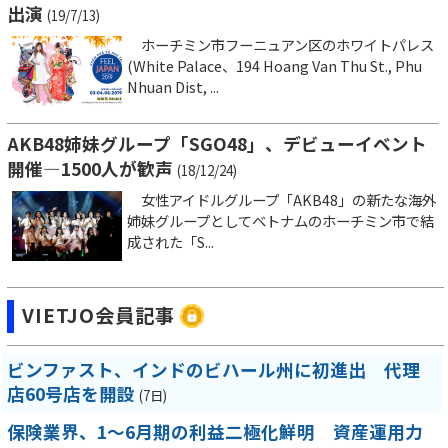
出演
(19/7/13)
ホーチミン市フーニュアン区のホワイトパレス
(White Palace、194 Hoang Van Thu St., Phu
Nhuan Dist, ...
AKB48姉妹グループ「SGO48」、デビューイベント
開催―1500人が歓声
(18/12/24)
女性アイドルグループ「AKB48」の新たな海外
姉妹グループとしてベトナムのホーチミン市で結
成された「S...
VIETJO会員記事
ビンファスト、インドのビハール州に初進出 代理
店60号店を開設
(7日)
保険業界、1～6月期の利益二極化鮮明 資産運用力