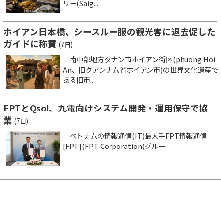
リー(Saig...
ホイアン日本橋、シースルー服の観光客に退去促した
ガイドに称賛
(7日)
南中部地方ダナン市ホイアン街区(phuong Hoi
An、旧クアンナム省ホイアン市)の世界文化遺産で
ある旧市...
FPTとQsol、九電向けシステム開発・運用保守で協
業
(7日)
ベトナムの情報通信(IT)最大手FPT情報通信
[FPT](FPT Corporation)グルー