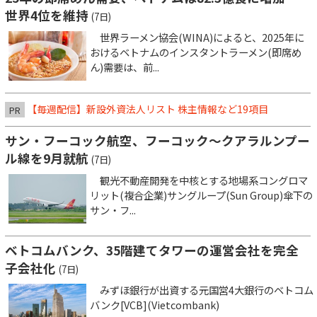
世界4位を維持
(7日)
世界ラーメン協会(WINA)によると、2025年に
おけるベトナムのインスタントラーメン(即席め
ん)需要は、前...
【毎週配信】新設外資法人リスト 株主情報など19項目
PR
サン・フーコック航空、フーコック～クアラルンプー
ル線を9月就航
(7日)
観光不動産開発を中核とする地場系コングロマ
リット(複合企業)サングループ(Sun Group)傘下の
サン・フ...
ベトコムバンク、35階建てタワーの運営会社を完全
子会社化
(7日)
みずほ銀行が出資する元国営4大銀行のベトコム
バンク[VCB](Vietcombank)