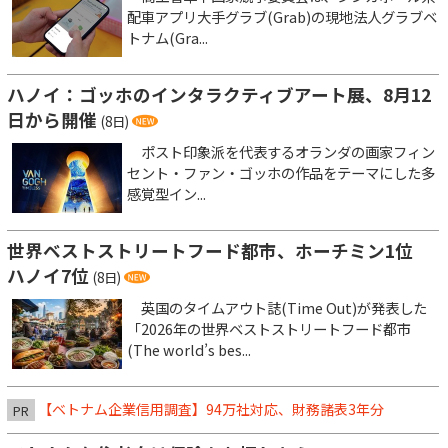
配車アプリ大手グラブ(Grab)の現地法人グラブベ
トナム(Gra...
ハノイ：ゴッホのインタラクティブアート展、8月12
日から開催
(8日)
ポスト印象派を代表するオランダの画家フィン
セント・ファン・ゴッホの作品をテーマにした多
感覚型イン...
世界ベストストリートフード都市、ホーチミン1位
ハノイ7位
(8日)
英国のタイムアウト誌(Time Out)が発表した
「2026年の世界ベストストリートフード都市
(The world’s bes...
【ベトナム企業信用調査】94万社対応、財務諸表3年分
PR