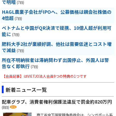
で明暗
(7日)
HAGL農業子会社がIPOへ、公募価格は親会社株価の
4倍超
(7日)
ベトナムと中国がQR決済で提携、10億人超が利用可
能に
(7日)
肥料大手2社が業績好調、他社は需要低迷とコスト増
で減益
(7日)
所在不明納税者は滞納問わず出国停止、外国人は警
告なく即執行
(7日)
【会員記事】はVIETJO法人会員9つの特典の1つです
新着ニュース一覧
配車グラブ、消費者権利保護法違反で罰金約820万円
(8日)
商工省傘下国家競争委員会は、シンガポール系