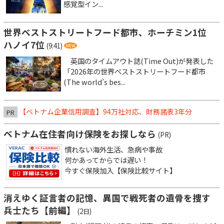
感覚型イン...
世界ベストストリートフード都市、ホーチミン1位
ハノイ7位
(9:41)
英国のタイムアウト誌(Time Out)が発表した
「2026年の世界ベストストリートフード都市
(The world’s bes...
【ベトナム企業信用調査】94万社対応、財務諸表3年分
PR
ベトナム在住者向け保険をお探しなら
(PR)
慣れない海外生活、急病や事故
何かあってからでは遅い！
今すぐ保険加入【保険比較サイト】
消えゆく証言者の記憶、異国で戦死者の遺骨を捜す
兵士たち【前編】
(2日)