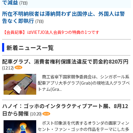
で減益
(7日)
所在不明納税者は滞納問わず出国停止、外国人は警
告なく即執行
(7日)
【会員記事】はVIETJO法人会員9つの特典の1つです
新着ニュース一覧
配車グラブ、消費者権利保護法違反で罰金約820万円
(12:12)
商工省傘下国家競争委員会は、シンガポール系
配車アプリ大手グラブ(Grab)の現地法人グラブベ
トナム(Gra...
ハノイ：ゴッホのインタラクティブアート展、8月12
日から開催
(10:20)
ポスト印象派を代表するオランダの画家フィン
セント・ファン・ゴッホの作品をテーマにした多