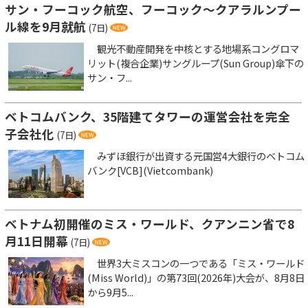
サン・フーコック航空、フーコック～クアラルンプー
ル線を9月就航
(7日)
観光不動産開発を中核とする地場系コングロマ
リット(複合企業)サングループ(Sun Group)傘下の
サン・フ...
ベトコムバンク、35階建てタワーの運営会社を完全
子会社化
(7日)
みずほ銀行が出資する元国営4大銀行のベトコム
バンク[VCB](Vietcombank)
ベトナム初開催のミス・ワールド、クアンニン省で8
月11日開幕
(7日)
世界3大ミスコンの一つである「ミス・ワールド
(Miss World)」の第73回(2026年)大会が、8月8日
から9月5...