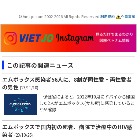
© Viet-jo.com 2002-2026 All Rights Reserved
利用規約
免責事項
この記事の関連ニュース
エムポックス感染者56人に、8割が同性愛・両性愛者
の男性
(23/11/10)
保健省によると、2022年10月にドバイから帰国
した2人がエムポックス(サル痘)に感染しているこ
とが確認...
エムポックスで国内初の死者、病院で治療中のHIV感
染者
(23/10/26)