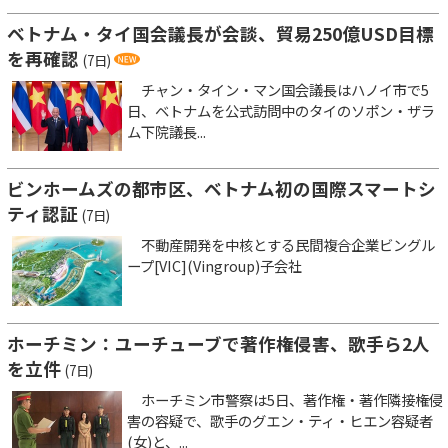
ベトナム・タイ国会議長が会談、貿易250億USD目標
を再確認
(7日)
チャン・タイン・マン国会議長はハノイ市で5
日、ベトナムを公式訪問中のタイのソポン・ザラ
ム下院議長...
ビンホームズの都市区、ベトナム初の国際スマートシ
ティ認証
(7日)
不動産開発を中核とする民間複合企業ビングル
ープ[VIC](Vingroup)子会社
ホーチミン：ユーチューブで著作権侵害、歌手ら2人
を立件
(7日)
ホーチミン市警察は5日、著作権・著作隣接権侵
害の容疑で、歌手のグエン・ティ・ヒエン容疑者
(女)と、...