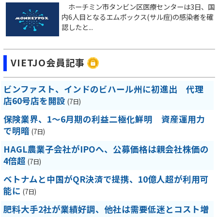
ホーチミン市タンビン区医療センターは3日、国
内6人目となるエムポックス(サル痘)の感染者を確
認したと...
VIETJO会員記事
ビンファスト、インドのビハール州に初進出 代理
店60号店を開設
(7日)
保険業界、1～6月期の利益二極化鮮明 資産運用力
で明暗
(7日)
HAGL農業子会社がIPOへ、公募価格は親会社株価の
4倍超
(7日)
ベトナムと中国がQR決済で提携、10億人超が利用可
能に
(7日)
肥料大手2社が業績好調、他社は需要低迷とコスト増