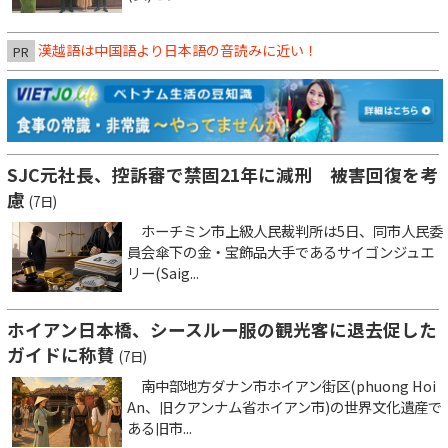
漢越語は中国語より日本語の音読みに近い！
PR
SJC元社長、控訴審で禁固21年に減刑 被害回復を考
慮
(7日)
ホーチミン市上級人民裁判所は5日、同市人民委
員会傘下の金・宝飾品大手であるサイゴンジュエ
リー(Saig...
ホイアン日本橋、シースルー服の観光客に退去促した
ガイドに称賛
(7日)
南中部地方ダナン市ホイアン街区(phuong Hoi
An、旧クアンナム省ホイアン市)の世界文化遺産で
ある旧市...