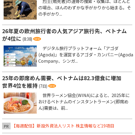
烈士(戦死者)の遺骨の捜索・収集は、ほとんど
の場合、ほんのわずかな手がかりから始まる。そ
の手がかり...
26年夏の欧州旅行者の人気アジア旅行先、ベトナム
が4位に
(8:38)
デジタル旅行プラットフォーム「アゴダ
(Agoda)」を運営するアゴダ・カンパニー(Agoda
Company、シンガ...
25年の即席めん需要、ベトナムは82.3億食に増加
世界4位を維持
(7日)
世界ラーメン協会(WINA)によると、2025年に
おけるベトナムのインスタントラーメン(即席め
ん)需要は、前...
【毎週配信】新設外資法人リスト 株主情報など19項目
PR