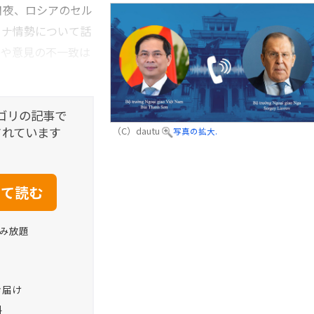
日夜、ロシアのセル
イナ情勢について話
争や意見の不一致は
ゴリの記事で
されています
（C）dautu
写真の拡大.
読み放題
お届け
料