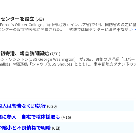
練センターを設立
(5日)
rce’s Officer College、南中部地方カインホア省)で4日、国防省の決定に
練センターの設立発表式が開催された。 式典では同センターに決勝軍旗が...
>>
に初寄港、親善訪問開始
(7/31)
シントン(USS George Washington)」が30日、護衛の巡洋艦「ロバー
 Smalls)」や駆逐艦「シャウプ(USS Shoup)」とともに、南中部地方ダナン市の
国人は警告なく即執行
(6:30)
業に参入 自宅で検体採取も
(4:16)
や縮小と不良債権で明暗
(6日)