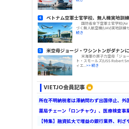
ベトナム空軍士官学校、無人機実地訓
国防省傘下空軍士官学校(Air Fo
づく無人航空機(UAV)実地訓
続き
米空母ジョージ・ワシントンがダナン
米海軍の原子力空母「ジョージ・ワ
ト・スモールズ(USS Robert
ィエ...
>> 続き
VIETJO会員記事
所在不明納税者は滞納問わず出国停止、外
薬局チェーン「ロンチャウ」、医療検査事
【特集】融資拡大で増益の銀行業界、利ざ