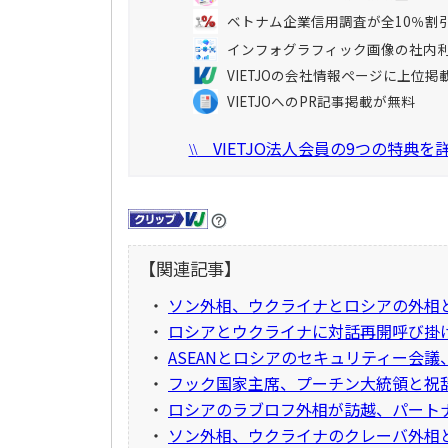
ベトナム企業信用調査が全10％割
インフォグラフィック画像の社内
VIETJOの会社情報ページに上位掲
VIETJOへのPR記事掲載が無料
VIETJO法人会員の9つの特典
\\
【関連記事】
・
ソン外相、ウクライナとロシアの外相
・
ロシアとウクライナに対話再開呼び掛
・
ASEANとロシアのセキュリティー会
・
フック国家主席、プーチン大統領と祝
・
ロシアのラブロフ外相が訪越、パート
・
ソン外相、ウクライナのクレーバ外相