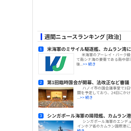
週間ニュースランキング [政治]
米海軍のミサイル駆逐艦、カムラン湾に
米海軍のアーレイ・バーク級ミサイ
て南シナ海の要衝である南中部
後...
>> 続き
第1回臨時国会が開幕、法改正など審議
ハノイ市の国会議事堂で3日午前
間を予定しており、24日にかけて
...
>> 続き
シンガポール海軍の揚陸艦、カムラン
シンガポール海軍のエンデュアラン
インホア省のカムラン国際港に
続き