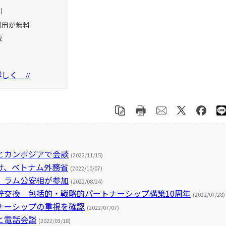
引
利用が無料
載
を詳しく
//
とカンボジアで会談
(2022/11/15)
け、ベトナム外務省
(2022/10/07)
議、ラム公安相が参加
(2022/08/24)
辞交換 包括的・戦略的パートナーシップ構築10周年
(2022/07/28)
ナーシップの重視を確認
(2022/07/07)
と電話会談
(2022/03/18)