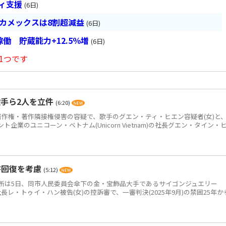
ティ支援
(6日)
ベカメックスは8割超減益
(6日)
働 貯蔵能力+12.5％増
(6日)
1つです
手ら2人を立件
(6:20)
作権・著作隣接権侵害の容疑で、歌手のグエン・ティ・ヒエン容疑者(女)と
企業のユニコーン・ベトナム(Unicorn Vietnam)の社長グエン・タイン・
害回復を考慮
(5:12)
は5日、同市人民委員会傘下の金・宝飾品大手であるサイゴンジュエリー
JC)の元社長レ・トゥイ・ハン被告(女)の控訴審で、一審判決(2025年9月)の禁固25年か