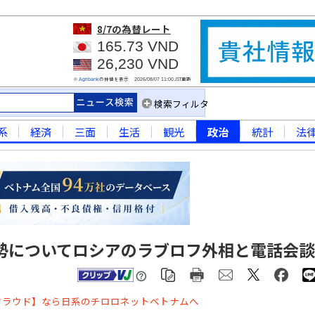
8/7
の為替レート
165.73 VND
26,230 VND
※
の仲値を表示
JST更新
Agribank
2026/08/07 11:00
検索フィルタ
系
経済
三面
生活
観光
政治
統計
法
勢についてロシアのラブロフ外相と電話会談
クラウド】なら日系のチロロネットベトナムへ