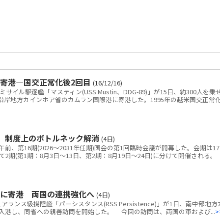
寄港―国交正常化後2回目
(16/12/16)
ル駆逐艦「マスティン(USS Mustin、DDG-89)」が15日、約300人を乗
沿岸地方カインホア省のカムラン国際港に寄港した。1995年の越米国交正常
 制度上のボトルネック解消
(4日)
、第16期(2026～2031年任期)国会の第1回臨時会議が開幕した。会期は1
2期(第1期：8月3日～13日、第2期：8月19日～24日)に分けて開催される。
港に寄港 両国の連携強化へ
(4日)
ス級揚陸艦「パーシスタンス(RSS Persistence)」が1日、南中部地方
入港し、同省への親善訪問を開始した。 今回の訪問は、両国の軍および...
>