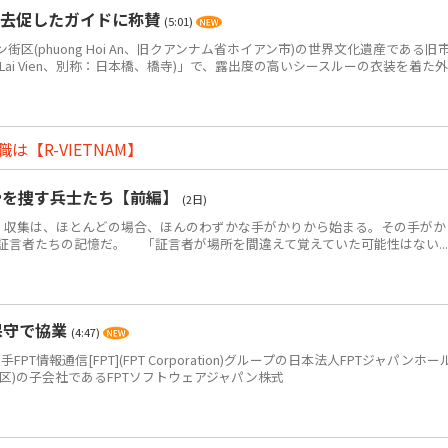
退去促したガイドに称賛
(5:01)
(phuong Hoi An、旧クアンナム省ホイアン市)の世界文化遺産である旧
 Lai Vien、別称：日本橋、橋寺)」で、露出度の高いシースルーの衣装を着た外
【R-VIETNAM】
骨を捜す兵士たち【前編】
(2日)
・収集は、ほとんどの場合、ほんのわずかな手がかりから始まる。その手がか
証言者たちの記憶だ。 「証言者が場所を間違えて覚えていた可能性はない...
保守で協業
(4:47)
PT情報通信[FPT](FPT Corporation)グループの日本法人FPTジャパンホー
区)の子会社であるFPTソフトウェアジャパン株式