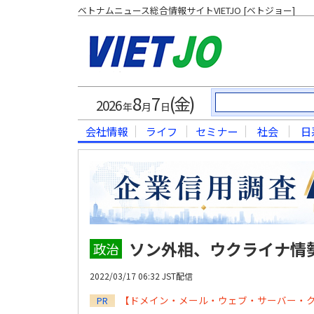
ベトナムニュース総合情報サイトVIETJO [ベトジョー]
8
7
(金)
2026
年
月
日
会社情報
ライフ
セミナー
社会
日
ソン外相、ウクライナ情
政治
2022/03/17 06:32 JST配信
【ドメイン・メール・ウェブ・サーバー・
PR