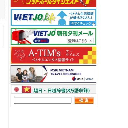
越日・日越辞書(8万語収録)