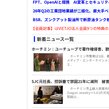
FPT、OpenAIと提携 AI変革とセキュリ
26年Q2の工業団地業績が二極化、最大手
BSR、ズンクアット製油所で新原油タンク稼
【会員記事】はVIETJO法人会員9つの特典の
新着ニュース一覧
ホーチミン：ユーチューブで著作権侵害、歌
ホーチミン市警察は5日、著
メディア・エンターテインメント
エ...
SJC元社長、控訴審で禁固21年に減刑 被
ホーチミン市上級人民裁判所
(Saigon Jewelry＝S
禁固21...