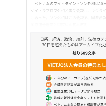
ベトナムのブイ・タイン・ソン外相は15
ゲイ・ラブロフ外相と電話会談し、ウクラ
し合った。ソン外相はこの会談で、国際紛
国際連合憲章と国際法の基本原則、...
日系、経済、政治、統計、法律カテ
30日を超えたものはアーカイブ化
残り609文字
20年分のアーカイブ(過去)記事が
会員限定記事が毎日読める
主要企業50社データが読み放題
最新の新設外資企業リストを毎週
ベトナム企業の簡易財務調査が無