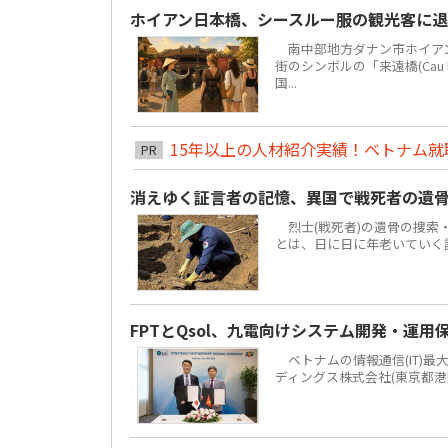
ホイアン日本橋、シースルー服の観光客に
南中部地方ダナン市ホイアン街区
街のシンボルの「来遠橋(Cau
国...
15年以上の人材紹介実績！ベトナム就職は
PR
消えゆく証言者の記憶、異国で戦死者の遺
烈士(戦死者)の遺骨の捜索
とは、日に日に年老いていく
FPTとQsol、九電向けシステム開発・運用
ベトナムの情報通信(IT)最大手F
ディングス株式会社(東京都港